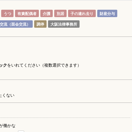
うつ
有責配偶者
介護
別居
子の連れ去り
財産分与
交流（面会交流）
調停
大阪法律事務所
ック
をいれてください（複数選択できます）
たくない
が働かな