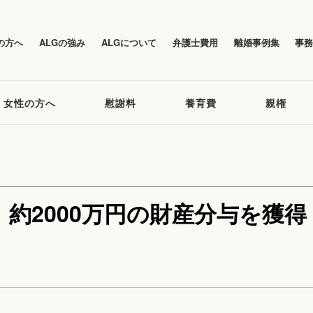
の方へ
ALGの強み
ALGについて
弁護士費用
離婚事例集
事
女性の方へ
慰謝料
養育費
親権
約2000万円の財産分与を獲得