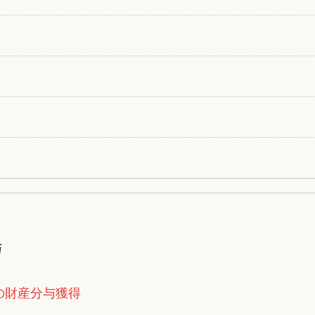
与
円の財産分与獲得