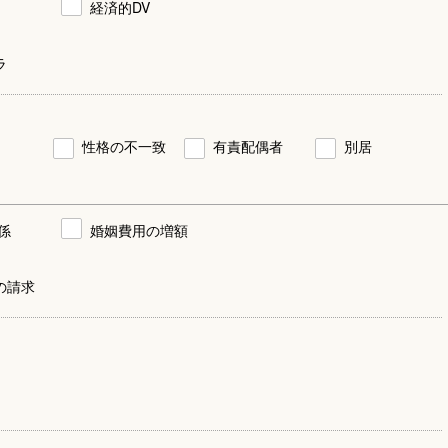
経済的DV
ラ
性格の不一致
有責配偶者
別居
係
婚姻費用の増額
の請求