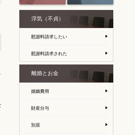
浮気（不貞）
慰謝料請求したい
慰謝料請求された
じ
離婚とお金
婚姻費用
士
財産分与
別居