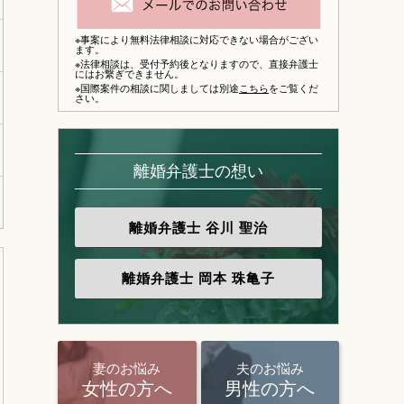
※事案により無料法律相談に対応できない場合がござい
ます。
※法律相談は、
受付予約後となりますので、
直接弁護士
にはお繋ぎできません。
※国際案件の相談に関しましては別途
こちら
をご覧くだ
さい。
離婚弁護士の想い
離婚弁護士
谷川 聖治
離婚弁護士
岡本 珠亀子
妻のお悩み
夫のお悩み
女性の方へ
男性の方へ