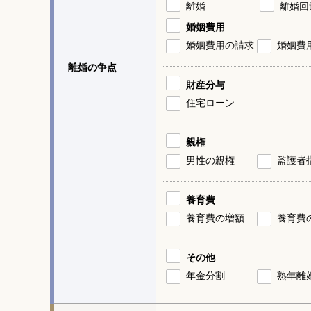
離婚
離婚回
婚姻費用
婚姻費用の請求
婚姻費
離婚の争点
財産分与
住宅ローン
親権
男性の親権
監護者
養育費
養育費の増額
養育費
その他
年金分割
熟年離