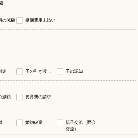
避
用の減額
婚姻費用未払い
指定
子の引き渡し
子の認知
の減額
養育費の請求
婚
婚約破棄
親子交流（面会
交流）