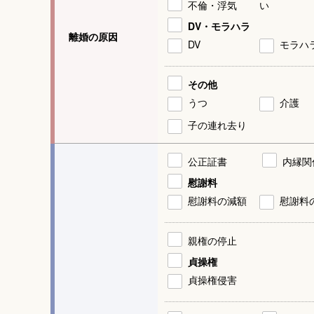
不倫・浮気
い
DV・モラハラ
離婚の原因
DV
モラハ
その他
うつ
介護
子の連れ去り
公正証書
内縁関
慰謝料
慰謝料の減額
慰謝料
親権の停止
貞操権
貞操権侵害