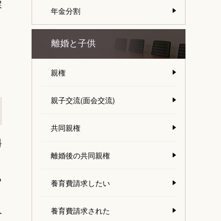
戻
年金分割
離婚と子供
親権
親子交流(面会交流)
共同親権
料
離婚後の共同親権
る
養育費請求したい
養育費請求された
分