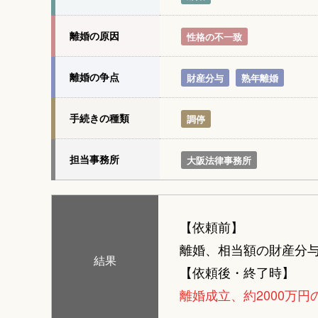
離婚の原因
性格の不一致
離婚の争点
財産分与
熟年離婚
手続きの種類
調停
担当事務所
大阪法律事務所
【依頼前】
離婚、相当額の財産分
結果
【依頼後・終了時】
離婚成立、約2000万