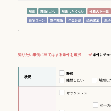
離婚
離婚したい
離婚したくない
性格の不一致
住宅ローン
熟年離婚
年金分割
婚約破棄
親子
知りたい事例に当てはまる条件を選択
条件にチェ
離婚
状況
離婚したい
離婚し
セックスレス
相手方