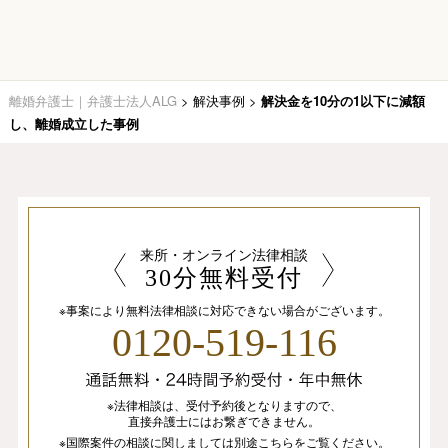
離婚弁護士｜弁護士法人ALG
>
解決事例
>
解決金を10分の1以下に減額
し、離婚成立した事例
来所・オンライン法律相談
30分無料受付
※事案により無料法律相談に
対応できない場合がございます。
0120-519-116
※法律相談は、
受付予約後となりますので、
直接弁護士にはお繋ぎできません。
※国際案件の相談
に関しましては
別途
こちら
を
ご覧ください。