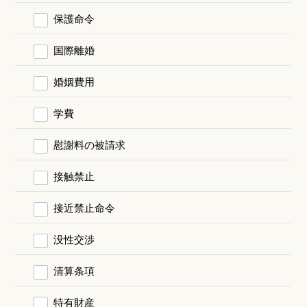
保護命令
国際離婚
婚姻費用
学費
慰謝料の被請求
接触禁止
接近禁止命令
没性交渉
清算条項
特有財産