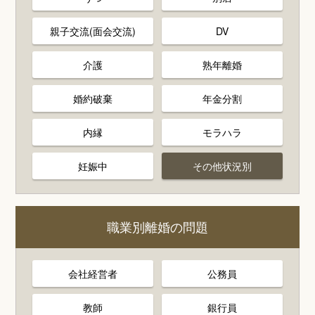
親子交流(面会交流)
DV
介護
熟年離婚
婚約破棄
年金分割
内縁
モラハラ
妊娠中
その他状況別
職業別離婚の問題
会社経営者
公務員
教師
銀行員