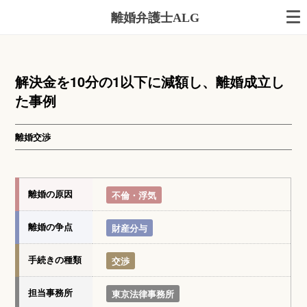
離婚弁護士ALG
解決金を10分の1以下に減額し、離婚成立し
た事例
離婚交渉
離婚の原因
不倫・浮気
離婚の争点
財産分与
手続きの種類
交渉
担当事務所
東京法律事務所