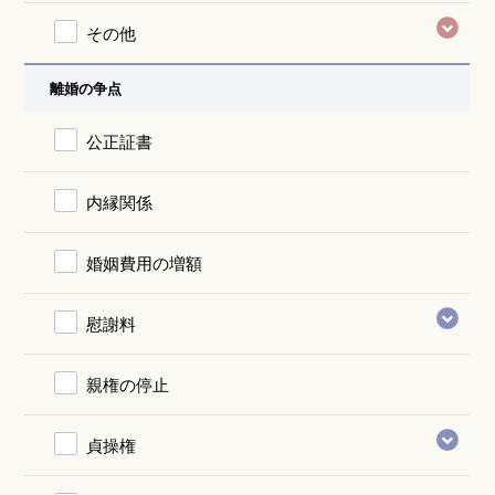
その他
離婚の争点
公正証書
内縁関係
婚姻費用の増額
慰謝料
親権の停止
貞操権