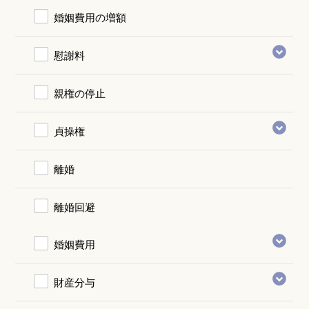
婚姻費用の増額
慰謝料
親権の停止
貞操権
離婚
離婚回避
婚姻費用
財産分与