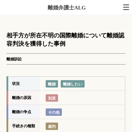
離婚弁護士ALG
相手方が所在不明の国際離婚について離婚認
容判決を獲得した事例
離婚訴訟
状況
離婚
離婚したい
離婚の原因
別居
離婚の争点
その他
手続きの種類
裁判