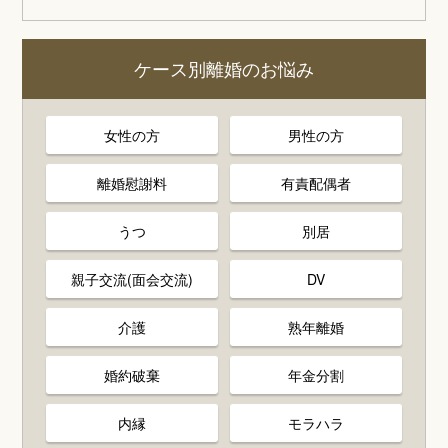
ケース別離婚のお悩み
女性の方
男性の方
離婚慰謝料
有責配偶者
うつ
別居
親子交流(面会交流)
DV
介護
熟年離婚
婚約破棄
年金分割
内縁
モラハラ