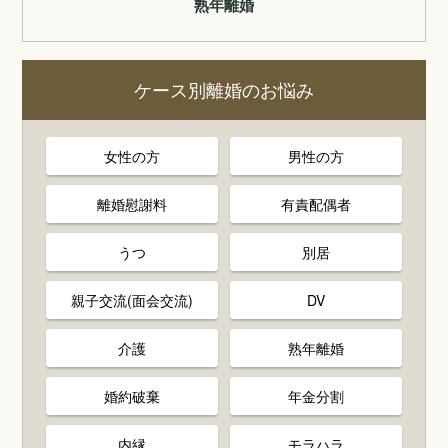
熟年離婚
ケース別離婚のお悩み
女性の方
男性の方
離婚慰謝料
有責配偶者
うつ
別居
親子交流(面会交流)
DV
介護
熟年離婚
婚約破棄
年金分割
内縁
モラハラ