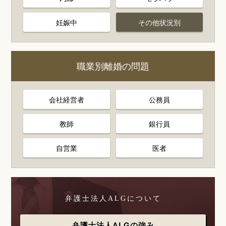
妊娠中
その他状況別
職業別離婚の問題
会社経営者
公務員
教師
銀行員
自営業
医者
弁護士法人ALGについて
弁護士法人ALGの強み