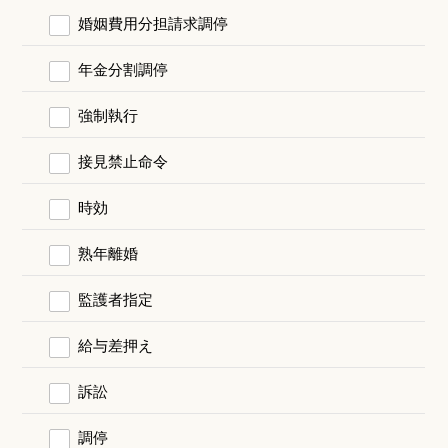
婚姻費用分担請求調停
年金分割調停
強制執行
接見禁止命令
時効
熟年離婚
監護者指定
給与差押え
訴訟
調停