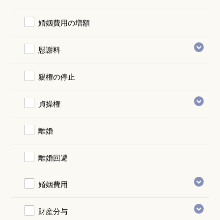
婚姻費用の増額
慰謝料
親権の停止
貞操権
離婚
離婚回避
婚姻費用
財産分与