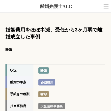
離婚弁護士ALG
婚姻費用をほぼ半減、受任から3ヶ月弱で離
婚成立した事例
離婚
状況
離婚
離婚の争点
婚姻費用
手続きの種類
交渉
担当事務所
大阪法律事務所