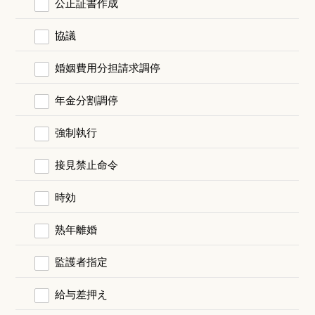
公正証書作成
協議
婚姻費用分担請求調停
年金分割調停
強制執行
接見禁止命令
時効
熟年離婚
監護者指定
給与差押え