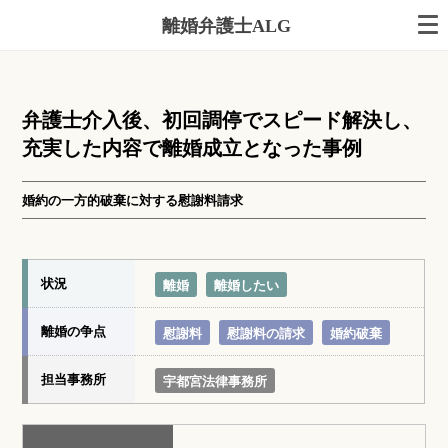
離婚弁護士ALG
弁護士介入後、初回調停でスピード解決し、
充実した内容で離婚成立となった事例
婚約の一方的破棄に対する慰謝料請求
状況
離婚
離婚したい
離婚の争点
慰謝料
慰謝料の請求
婚約破棄
担当事務所
宇都宮法律事務所