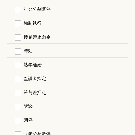
年金分割調停
強制執行
接見禁止命令
時効
熟年離婚
監護者指定
給与差押え
訴訟
調停
財産分与調停