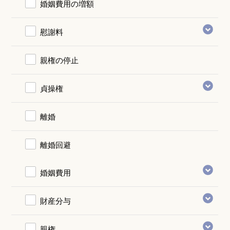
婚姻費用の増額
慰謝料
親権の停止
貞操権
離婚
離婚回避
婚姻費用
財産分与
親権