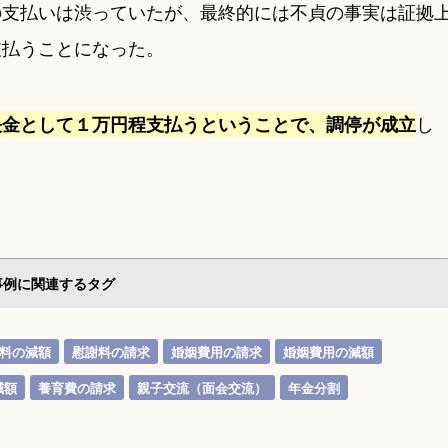
の支払いは渋っていたが、最終的には不貞の事実は証拠
支払うことになった。
し
決金として１万円程支払うということで、調停が成立
事例に関連するタグ
料の減額
慰謝料の請求
婚姻費用の請求
婚姻費用の減額
減額
養育費の請求
親子交流（面会交流）
年金分割