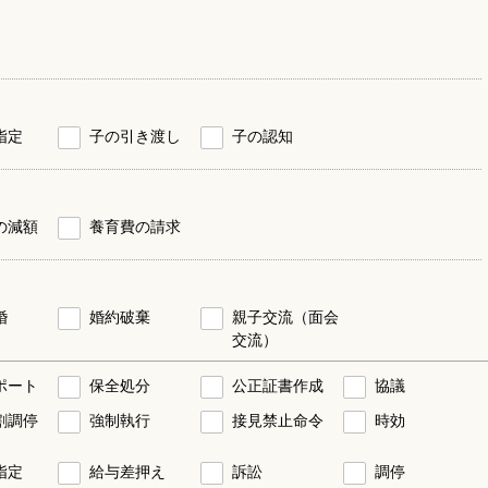
指定
子の引き渡し
子の認知
の減額
養育費の請求
婚
婚約破棄
親子交流（面会
交流）
ポート
保全処分
公正証書作成
協議
割調停
強制執行
接見禁止命令
時効
指定
給与差押え
訴訟
調停