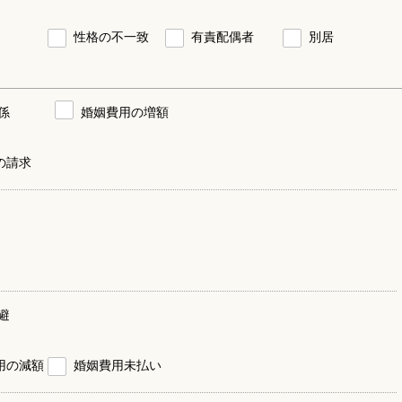
性格の不一致
有責配偶者
別居
係
婚姻費用の増額
の請求
避
用の減額
婚姻費用未払い