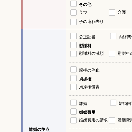
その他
うつ
介護
子の連れ去り
公正証書
内縁関
慰謝料
慰謝料の減額
慰謝料
親権の停止
貞操権
貞操権侵害
離婚
離婚回
婚姻費用
婚姻費用の請求
婚姻費
離婚の争点