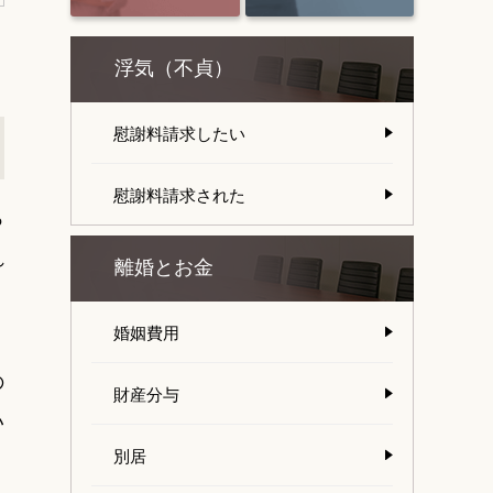
浮気（不貞）
慰謝料請求したい
慰謝料請求された
っ
れ
離婚とお金
婚姻費用
の
財産分与
い
別居