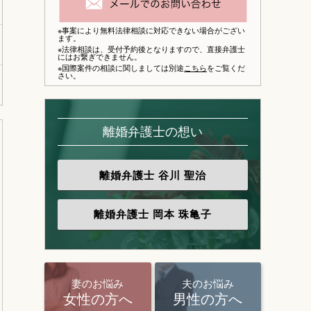
※事案により無料法律相談に対応できない場合がござい
ます。
※法律相談は、
受付予約後となりますので、
直接弁護士
にはお繋ぎできません。
※国際案件の相談に関しましては別途
こちら
をご覧くだ
さい。
離婚弁護士の想い
離婚弁護士
谷川 聖治
離婚弁護士
岡本 珠亀子
妻のお悩み
夫のお悩み
女性の方へ
男性の方へ