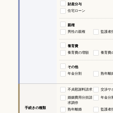
財産分与
住宅ローン
親権
男性の親権
監護者
養育費
養育費の増額
養育費
その他
年金分割
熟年離
不貞慰謝料請求
交渉サ
婚姻費用分担請
年金分
求調停
手続きの種類
熟年離婚
監護者