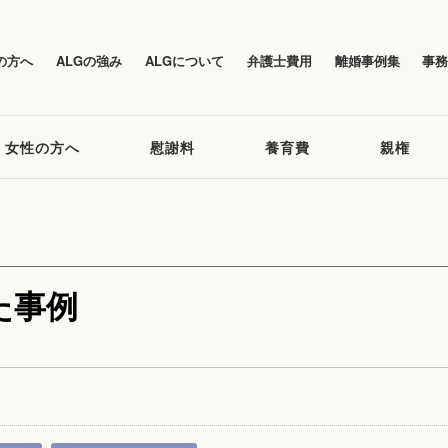
の方へ
ALGの強み
ALGについて
弁護士費用
離婚事例集
事
女性の方へ
慰謝料
養育費
親権
た事例