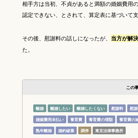
相手方は当初、不貞があると満額の婚姻費用
認定できない、とされて、算定表に基づいて
その後、慰謝料の話しになったが、
当方が解
た。
この
離婚
離婚したい
離婚したくない
慰謝料
慰謝
婚姻費用未払い
養育費
養育費の増額
養育費の
熟年離婚
婚約破棄
調停
東京法律事務所