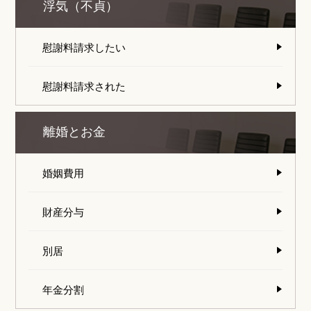
浮気（不貞）
慰謝料請求したい
慰謝料請求された
離婚とお金
婚姻費用
財産分与
別居
年金分割