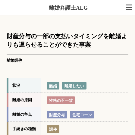
離婚弁護士ALG
財産分与の一部の支払いタイミングを離婚よ
りも遅らせることができた事案
離婚調停
状況
離婚
離婚したい
離婚の原因
性格の不一致
離婚の争点
財産分与
住宅ローン
手続きの種類
調停