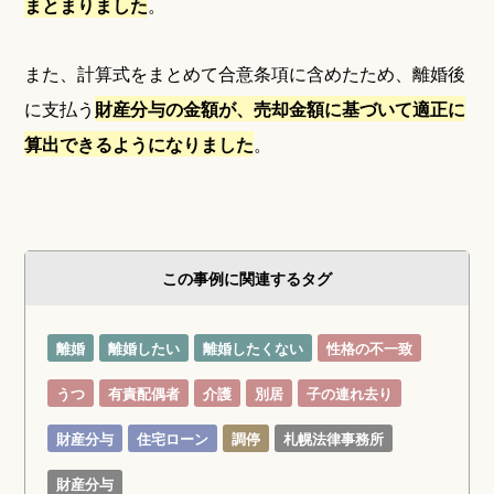
まとまりました
。
また、計算式をまとめて合意条項に含めたため、離婚後
に支払う
財産分与の金額が、売却金額に基づいて適正に
算出できるようになりました
。
この事例に関連するタグ
離婚
離婚したい
離婚したくない
性格の不一致
うつ
有責配偶者
介護
別居
子の連れ去り
財産分与
住宅ローン
調停
札幌法律事務所
財産分与