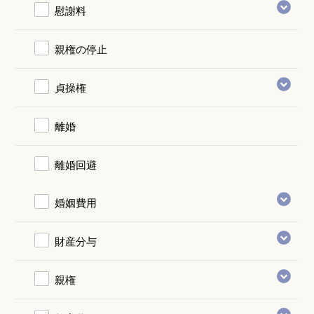
慰謝料
親権の停止
貞操権
離婚
離婚回避
婚姻費用
財産分与
親権