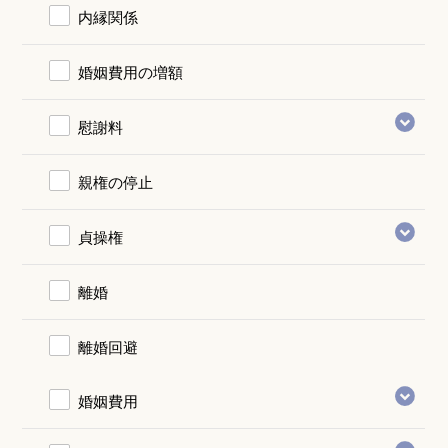
内縁関係
婚姻費用の増額
慰謝料
親権の停止
貞操権
離婚
離婚回避
婚姻費用