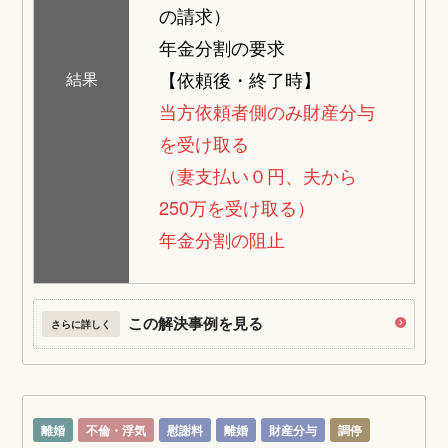
の請求）
年金分割の要求
【依頼後・終了時】
結果
当方依頼者側のみ財産分与
を受け取る
（妻支払い０円、夫から
250万を受け取る）
年金分割の阻止
この解決事例を見る
さらに詳しく
離婚
不倫・浮気
慰謝料
離婚
財産分与
調停