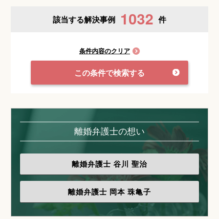
1032
該当する解決事例
件
条件内容のクリア
この条件で検索する
離婚弁護士の想い
離婚弁護士
谷川 聖治
離婚弁護士
岡本 珠亀子