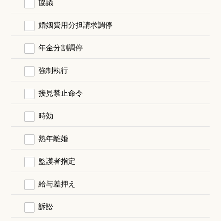
協議
婚姻費用分担請求調停
年金分割調停
強制執行
接見禁止命令
時効
熟年離婚
監護者指定
給与差押え
訴訟