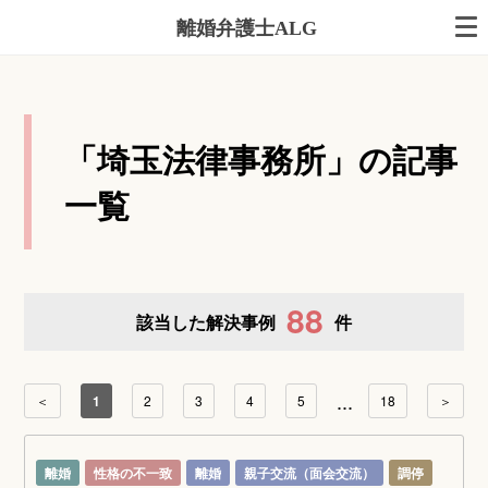
離婚弁護士ALG
「埼玉法律事務所」の記事
一覧
88
該当した解決事例
件
...
＜
1
2
3
4
5
18
＞
離婚
性格の不一致
離婚
親子交流（面会交流）
調停