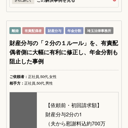
この解決事例を見る
さらに詳しく
離婚
有責配偶者
財産分与
年金分割
埼玉法律事務所
財産分与の「２分の１ルール」を、有責配
偶者側に大幅に有利に修正し、年金分割も
阻止した事例
ご依頼者：
正社員,50代,女性
相手方：
正社員,50代,男性
【依頼前・初回請求額】
財産分与2分の1
（夫から慰謝料込約700万