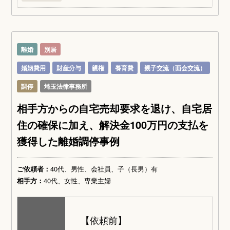
離婚
別居
婚姻費用
財産分与
親権
養育費
親子交流（面会交流）
調停
埼玉法律事務所
相手方からの自宅売却要求を退け、自宅居
住の確保に加え、解決金100万円の支払を
獲得した離婚調停事例
ご依頼者：
40代、男性、会社員、子（長男）有
相手方：
40代、女性、専業主婦
【依頼前】