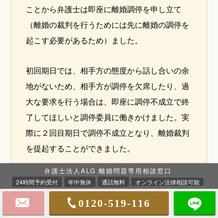
ことから弁護士は即座に離婚調停を申し立て
（離婚の裁判を行うためには先に離婚の調停を
起こす必要があるため）ました。
初回期日では、相手方の態度から話し合いの余
地がないため、相手方が調停を欠席したり、過
大な要求を行う場合は、即座に調停不成立で終
了してほしいと調停委員に働きかけました。実
際に２回目期日で調停不成立となり、離婚裁判
を提起することができました。
弁護士法人ALG 離婚問題専用相談窓口
結果
24時間予約受付
年中無休
通話無料
オンライン法律相談可能
離婚裁判では、相手方は突如主張を変更した
0120-519-116
り、裁判を引き延ばすためだと考えられる言動