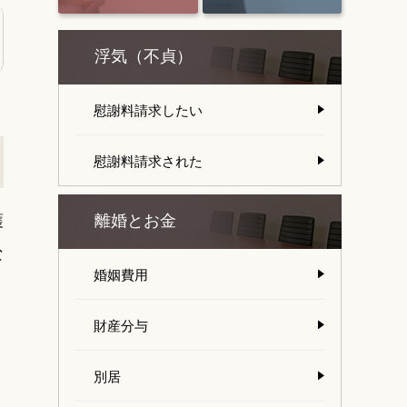
浮気（不貞）
慰謝料請求したい
慰謝料請求された
護
離婚とお金
な
婚姻費用
財産分与
別居