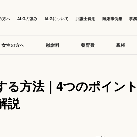
の方へ
ALGの強み
ALGについて
弁護士費用
離婚事例集
事
女性の方へ
慰謝料
養育費
親権
する方法｜4つのポイン
解説