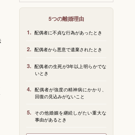
5つの離婚理由
1.
配偶者に不貞な行為があったとき
法
2.
配偶者から悪意で遺棄されたとき
3.
配偶者の生死が3年以上明らかでな
いとき
と
4.
配偶者が強度の精神病にかかり、
メ
回復の見込みがないこと
5.
その他婚姻を継続しがたい重大な
事由があるとき