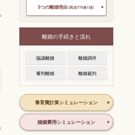
り
5つの離婚理由
(民法770条1項)
で
離婚の手続きと流れ
協議離婚
離婚調停
審判離婚
離婚裁判
養育費計算シミュレーション
婚姻費用シミュレーション
行