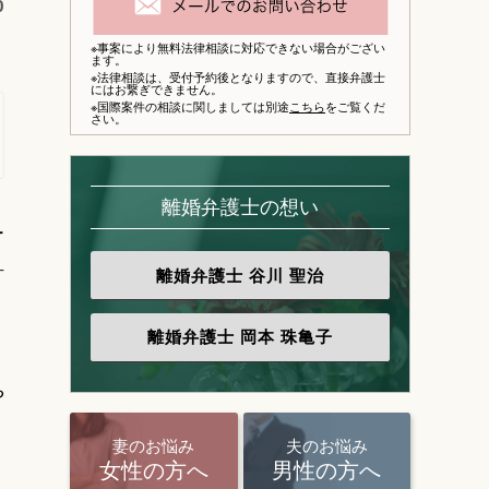
0
※事案により無料法律相談に対応できない場合がござい
ます。
※法律相談は、
受付予約後となりますので、
直接弁護士
にはお繋ぎできません。
※国際案件の相談に関しましては別途
こちら
をご覧くだ
さい。
離婚弁護士の想い
ー
計
離婚弁護士
谷川 聖治
離婚弁護士
岡本 珠亀子
や
妻のお悩み
夫のお悩み
女性の方へ
男性の方へ