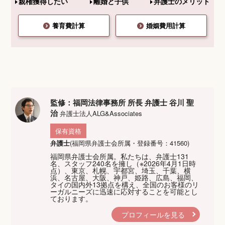
親権獲得したい
離婚と子供
弁護士のメリット
養育費計算
婚姻費用計算
監修：福岡法律事務所 所長 弁護士 谷川 聖
治
弁護士法人ALG&Associates
保有資格
弁護士
(福岡県弁護士会所属・登録番号：41560)
福岡県弁護士会所属。私たちは、弁護士131
名、スタッフ240名を擁し（※2026年4月1日時
点）、東京、札幌、宇都宮、埼玉、千葉、横
浜、名古屋、大阪、神戸、姫路、広島、福岡、
タイの国内外13拠点を構え、全国のお客様のリ
ーガルニーズに迅速に応対することを可能とし
ております。
プロフィールを見る