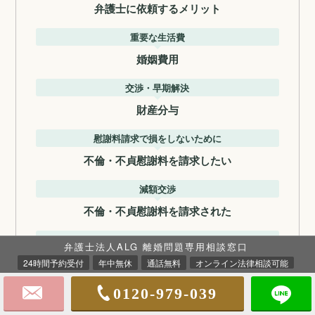
弁護士に依頼するメリット
重要な生活費
婚姻費用
交渉・早期解決
財産分与
慰謝料請求で損をしないために
不倫・不貞慰謝料を請求したい
減額交渉
不倫・不貞慰謝料を請求された
子供のためにできること
弁護士法人ALG 離婚問題専用相談窓口
離婚と子供
24時間予約受付
年中無休
通話無料
オンライン法律相談可能
親権獲得のために
0120-979-039
親権