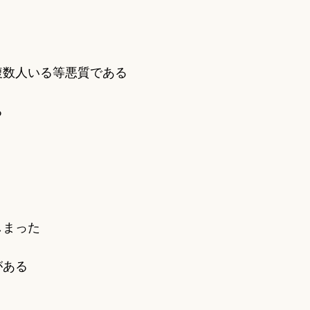
複数人いる等悪質である
る
しまった
がある