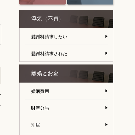
浮気（不貞）
慰謝料請求したい
慰謝料請求された
離婚とお金
婚姻費用
一
を
財産分与
別居