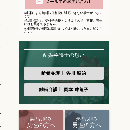
※事案により無料法律相談に対応できない場合がござい
ます。
※法律相談は、
受付予約後となりますので、
直接弁護士
にはお繋ぎできません。
※国際案件の相談に関しましては別途
こちら
をご覧くだ
さい。
離婚弁護士の想い
離婚弁護士
谷川 聖治
れ
離婚弁護士
岡本 珠亀子
事
妻のお悩み
夫のお悩み
事
女性の方へ
男性の方へ