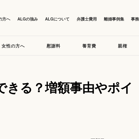
の方へ
ALGの強み
ALGについて
弁護士費用
離婚事例集
事
女性の方へ
慰謝料
養育費
親権
できる？増額事由やポイ