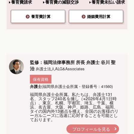
養育費請求
養育費の減額交渉
養育費未払い請求
養育費計算
婚姻費用計算
監修：福岡法律事務所 所長 弁護士 谷川 聖
治
弁護士法人ALG&Associates
保有資格
弁護士
(福岡県弁護士会所属・登録番号：41560)
福岡県弁護士会所属。私たちは、弁護士131
名、スタッフ240名を擁し（※2026年4月1日時
点）、東京、札幌、宇都宮、埼玉、千葉、横
浜、名古屋、大阪、神戸、姫路、広島、福岡、
タイの国内外13拠点を構え、全国のお客様のリ
ーガルニーズに迅速に応対することを可能とし
ております。
プロフィールを見る