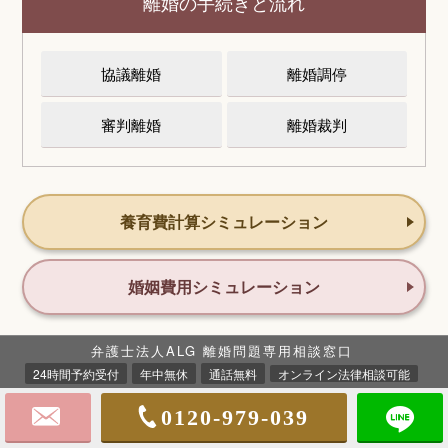
離婚の手続きと流れ
協議離婚
離婚調停
審判離婚
離婚裁判
養育費計算シミュレーション
婚姻費用シミュレーション
弁護士法人ALG 離婚問題専用相談窓口
離婚問題ピックアップ
24時間予約受付
年中無休
通話無料
オンライン法律相談可能
0120-979-039
離婚で損はさせません！