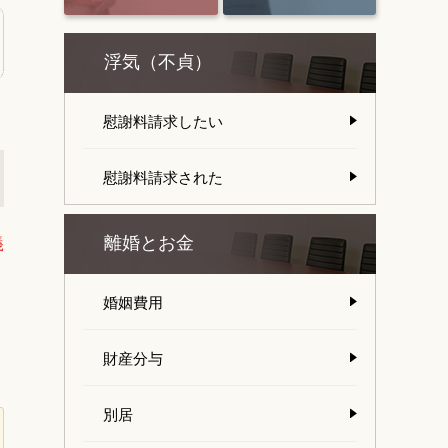
浮気（不貞）
慰謝料請求したい
慰謝料請求された
義
離婚とお金
婚姻費用
財産分与
別居