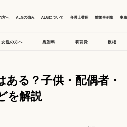
の方へ
ALGの強み
ALGについて
弁護士費用
離婚事例集
事
女性の方へ
慰謝料
養育費
親権
はある？子供・配偶者・
どを解説