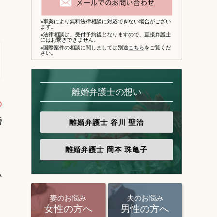
※事案により無料法律相談に対応できない場合がござい
ます。
※法律相談は、
受付予約後となりますので、
直接弁護士
にはお繋ぎできません。
※国際案件の相談に関しましては別途
こちら
をご覧くだ
さい。
離婚弁護士の想い
の
婚
離婚弁護士
谷川 聖治
離婚弁護士
岡本 珠亀子
い
妻のお悩み
夫のお悩み
女性の方へ
男性の方へ