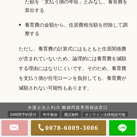
た額を「支払う側の年収」とみなし、養育費を
算出する
養育費の金額から、住居費相当額を控除して調
整する
ただし、養育費の計算式にはもともと住居関係費
が含まれていないため、論理的には養育費を減額
する理由にはなりにくいです。そのため、養育費
を支払う側が住宅ローンを負担しても、養育費が
減額されない可能性もあります。
弁護士法人ALG 離婚問題専用相談窓口
24時間予約受付
年中無休
通話無料
オンライン法律相談可能
離婚時に妊娠中だった場合の養育費の相場は
Q:
0078-6009-3006
いくらですか？