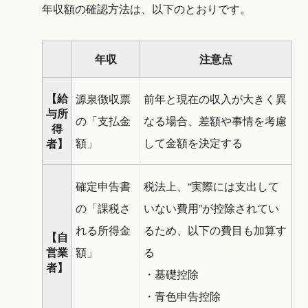
年収額の確認方法は、以下のとおりです。
年収
注意点
【給
源泉徴収票
前年と現在の収入が大きく異
与所
の「支払金
なる場合、差額や事情を考慮
得
額」
して金額を決定する
者】
確定申告書
税法上、“実際には支出して
の「課税さ
いない費用”が控除されてい
れる所得金
るため、以下の費目も加算す
【自
営業
額」
る
者】
・基礎控除
・青色申告控除