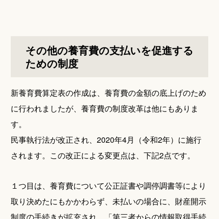
その他の養育費の支払いを促進する
ための制度
新養育費算定表の作成は、養育費の金額の底上げのため
に行われましたが、養育費の制度改革は他にもありま
す。
民事執行法が改正され、2020年4月（令和2年）に施行
されます。この改正による変更点は、下記2点です。
１つ目は、養育費について公正証書や調停調書等により
取り決めたにもかかわらず、未払いの場合に、財産開示
制度の手続きが拡充され、「第三者からの情報取得手続