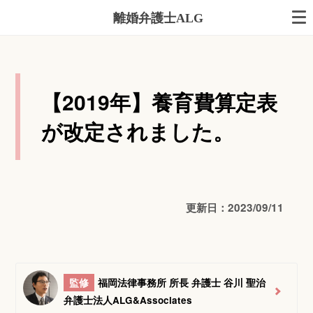
離婚弁護士ALG
【2019年】養育費算定表
が改定されました。
更新日：2023/09/11
監修
福岡法律事務所 所長 弁護士 谷川 聖治
弁護士法人ALG&Associates