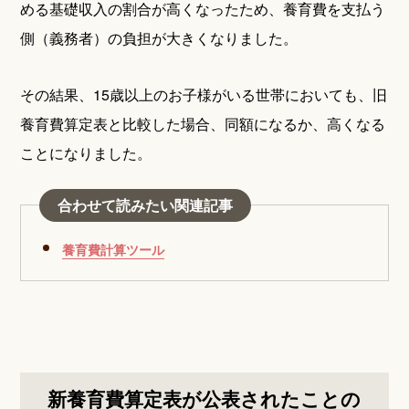
める基礎収入の割合が高くなったため、養育費を支払う
側（義務者）の負担が大きくなりました。
その結果、15歳以上のお子様がいる世帯においても、旧
養育費算定表と比較した場合、同額になるか、高くなる
ことになりました。
合わせて読みたい関連記事
養育費計算ツール
新養育費算定表が公表されたことの