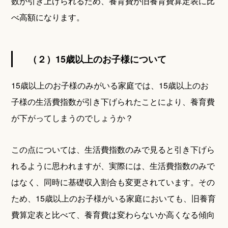
数が引き上げられるため、養育費が旧養育費算定表に比
べ高額になります。
（２）15歳以上のお子様について
15歳以上のお子様のみがいる家庭では、15歳以上のお
子様の生活費指数が引き下げられたことにより、養育費
が下がってしまうのでしょうか？
この点については、生活費指数のみで見ると引き下げら
れるように思われますが、実際には、生活費指数のみで
はなく、同時に基礎収入割合も変更されています。その
ため、15歳以上のお子様がいる家庭においても、旧養育
費算定表と比べて、養育費は変わらないか高くなる傾向