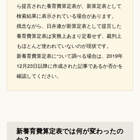
ら提言された養育費算定表が、新算定表として
検索結果に表示されている場合があります。
残念ながら、日弁連が新算定表として提言した
養育費算定表は実務上あまり定着せず、裁判上
もほとんど使われていないのが現状です。
新養育費算定表について調べる場合は、2019年
12月23日以降に作成された記事であるか否かを
確認してください。
新養育費算定表では何が変わったの
か？