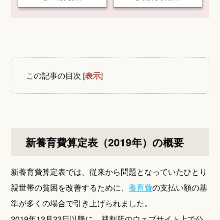
この記事の目次
[
表示
]
新養育費算定表（2019年）の概要
新養育費算定表では、従来から問題となっていたひとり
親世帯の貧困を改善するために、
養育費
の支払い額の基
準が多くの場合で引き上げられました。
2019年12月23日以降に、裁判所のウェブサイト上で公