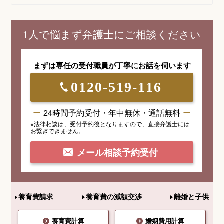
1人で悩まず弁護士にご相談ください
まずは専任の受付職員が
丁寧にお話を伺います
0120-519-116
24時間予約受付・年中無休・通話無料
※法律相談は、受付予約後となりますので、
直接弁護士には
お繋ぎできません。
メール相談予約受付
養育費請求
養育費の減額交渉
離婚と子供
養育費計算
婚姻費用計算