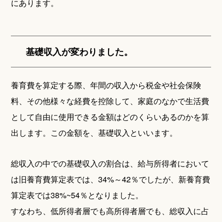
にあります。
基礎収入が変わりました。
養育費を算定する際、年間の収入から税金や社会保険
料、その他様々な経費を控除して、家庭のなかで生活費
として自由に使用できる金額はどのくらいあるのかを算
出します。この金額を、基礎収入といいます。
総収入の中での基礎収入の割合は、給与所得者において
は旧養育費算定表では、34%～42％でしたが、新養育費
算定表では38%~54％となりました。
すなわち、低所得者層でも高所得者層でも、総収入に占