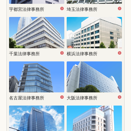
宇都宮
法律事務所
埼玉法律事務所
千葉法律事務所
横浜法律事務所
名古屋
法律事務所
大阪法律事務所