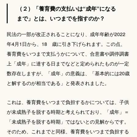
（２）「養育費の支払いは“成年”になる
まで」とは、いつまでを指すのか？
民法の一部が改正されることになり、成年年齢が2022
年4月1日から、18 歳に引き下げられます。この点、
養育費をいつまで支払うかについて、合意書や調停調書
上「成年」に達する日までなどと定められたものが一定
数存在しますが、「成年」の意義は、「基本的には20歳
と解するのが相当である」と発表されました。
これは、養育費をいつまで負担するかについては、子供
が未成熟子を脱する時期と考えられており、「成年」＝
「未成熟子を脱する時期」ではないとの見解からです。
そのため、これまでと同様、養育費をいつまで負担する