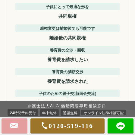
子供にとって最適な形を
共同親権
親権変更は離婚後でも可能です
離婚後の共同親権
養育費の交渉・回収
養育費を請求したい
養育費の減額交渉
養育費を請求された
子供のための親子交流(面会交流)
親子交流(面会交流)の代理交渉
弁護士法人ALG 離婚問題専用相談窓口
24時間予約受付
年中無休
通話無料
オンライン法律相談可能
納得できる離婚のために
協議離婚
0120-519-116