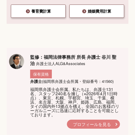
養育費計算
婚姻費用計算
監修：福岡法律事務所 所長 弁護士 谷川 聖
治
弁護士法人ALG&Associates
保有資格
弁護士
(福岡県弁護士会所属・登録番号：41560)
福岡県弁護士会所属。私たちは、弁護士131
名、スタッフ240名を擁し（※2026年4月1日時
点）、東京、札幌、宇都宮、埼玉、千葉、横
浜、名古屋、大阪、神戸、姫路、広島、福岡、
タイの国内外13拠点を構え、全国のお客様のリ
ーガルニーズに迅速に応対することを可能とし
ております。
プロフィールを見る