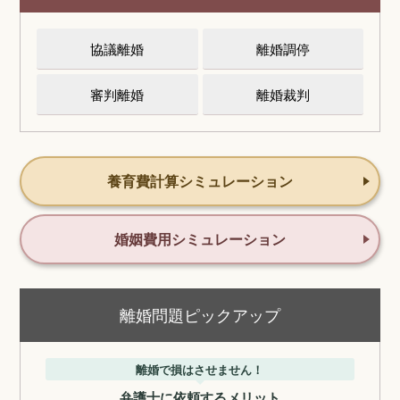
協議離婚
離婚調停
審判離婚
離婚裁判
養育費計算シミュレーション
婚姻費用シミュレーション
離婚問題ピックアップ
離婚で損はさせません！
弁護士に依頼するメリット