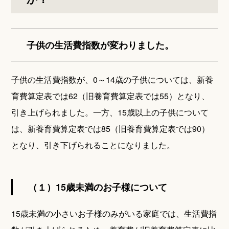
子供の生活費指数が変わりました。
子供の生活費指数が、0～14歳の子供については、新養
育費算定表では62（旧養育費算定表では55）となり、
引き上げられました。一方、15歳以上の子供について
は、新養育費算定表では85（旧養育費算定表では90）
となり、引き下げられることになりました。
（１）15歳未満のお子様について
15歳未満の小さいお子様のみがいる家庭では、生活費指