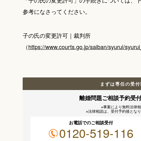
「子の氏の変更許可」の手続きについては、
参考になさってください。
子の氏の変更許可｜裁判所
（
https://www.courts.go.jp/saiban/syurui/syuru
まずは専任の受付
離婚問題ご相談予約受
※事案により無料法律
※法律相談は、受付予約後とな
お電話でのご相談受付
0120-519-116