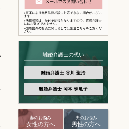
※事案により無料法律相談に対応できない場合がござい
ます。
※法律相談は、
受付予約後となりますので、
直接弁護士
にはお繋ぎできません。
※国際案件の相談に関しましては別途
こちら
をご覧くだ
さい。
く
い
離婚弁護士の想い
離婚弁護士
谷川 聖治
に
離婚弁護士
岡本 珠亀子
妻のお悩み
夫のお悩み
女性の方へ
男性の方へ