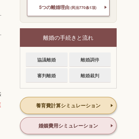
5つの離婚理由
(民法770条1項)
離婚の手続きと流れ
協議離婚
離婚調停
審判離婚
離婚裁判
供
庭
養育費計算シミュレーション
婚姻費用シミュレーション