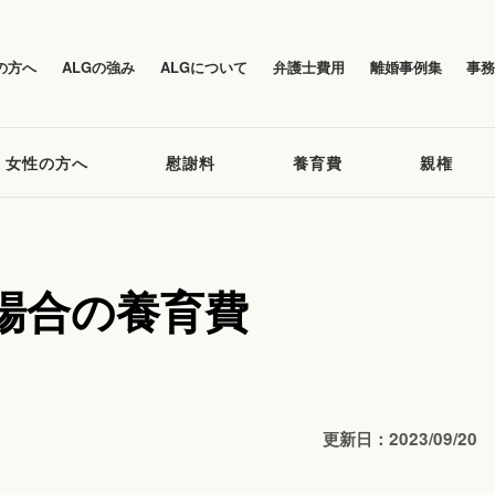
の方へ
ALGの強み
ALGについて
弁護士費用
離婚事例集
事
女性の方へ
慰謝料
養育費
親権
場合の養育費
更新日：2023/09/20