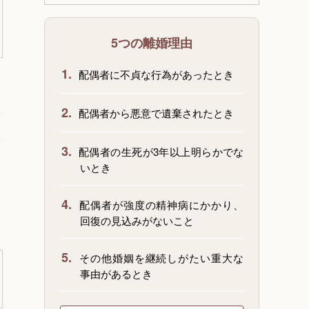
5つの離婚理由
1.
配偶者に不貞な行為があったとき
と
2.
配偶者から悪意で遺棄されたとき
ま
3.
配偶者の生死が3年以上明らかでな
いとき
4.
配偶者が強度の精神病にかかり、
回復の見込みがないこと
5.
その他婚姻を継続しがたい重大な
事由があるとき