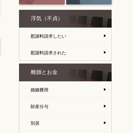
浮気（不貞）
慰謝料請求したい
慰謝料請求された
離婚とお金
婚姻費用
財産分与
別居