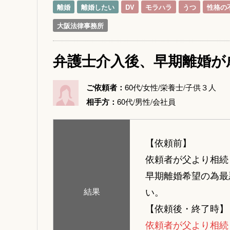
離婚
離婚したい
DV
モラハラ
うつ
性格の
大阪法律事務所
弁護士介入後、早期離婚が
ご依頼者：
60代/女性/栄養士/子供３人
相手方：
60代/男性/会社員
【依頼前】
依頼者が父より相続
早期離婚希望の為最
い。
結果
【依頼後・終了時】
依頼者が父より相続