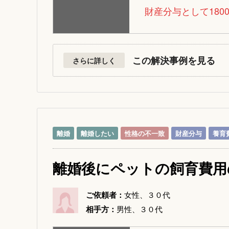
財産分与として180
この解決事例を見る
さらに詳しく
離婚
離婚したい
性格の不一致
財産分与
養育
離婚後にペットの飼育費用
ご依頼者：
女性、３０代
相手方：
男性、３０代