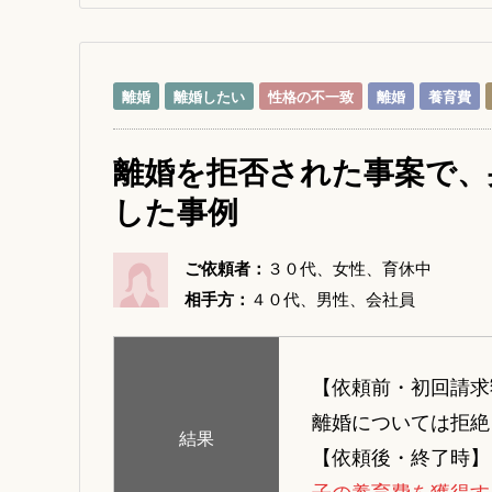
離婚
離婚したい
性格の不一致
離婚
養育費
離婚を拒否された事案で、
した事例
ご依頼者：
３０代、女性、育休中
相手方：
４０代、男性、会社員
【依頼前・初回請求
離婚については拒絶
結果
【依頼後・終了時】
子の養育費を獲得す