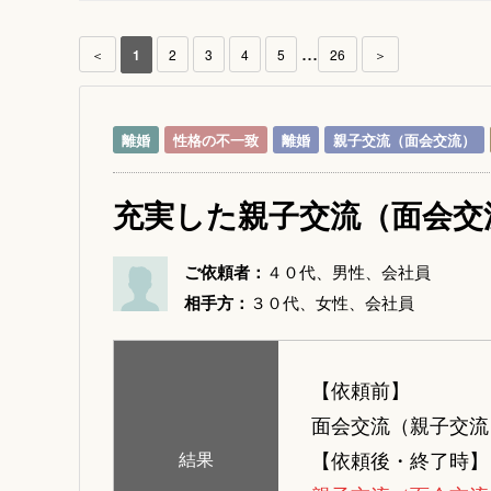
...
＜
1
2
3
4
5
26
＞
離婚
性格の不一致
離婚
親子交流（面会交流）
充実した親子交流（面会交
ご依頼者：
４０代、男性、会社員
相手方：
３０代、女性、会社員
【依頼前】
面会交流（親子交流
【依頼後・終了時】
結果