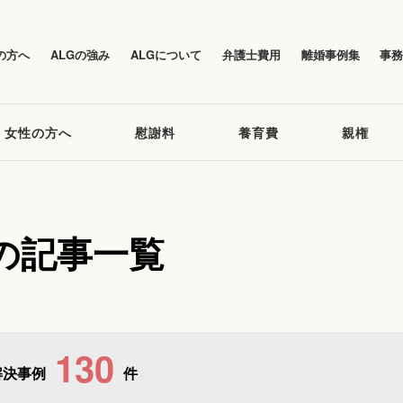
の方へ
ALGの強み
ALGについて
弁護士費用
離婚事例集
事
女性の方へ
慰謝料
養育費
親権
の記事一覧
130
解決事例
件