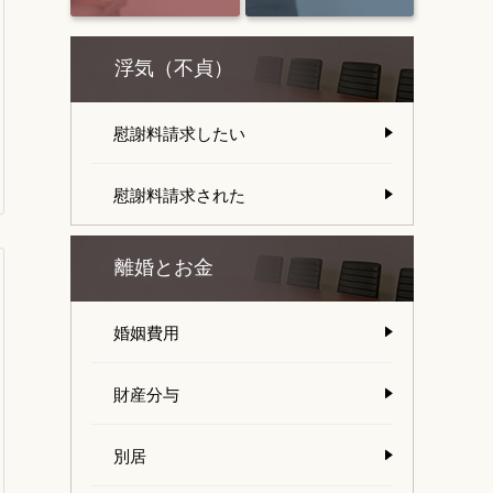
浮気（不貞）
慰謝料請求したい
慰謝料請求された
離婚とお金
婚姻費用
財産分与
別居