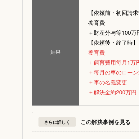
【依頼前・初回請求
養育費
＋財産分与等100万
【依頼後・終了時】
養育費
結果
＋飼育費用毎月1万
＋毎月の車のローン
＋車の名義変更
＋解決金約200万円
この解決事例を見る
さらに詳しく