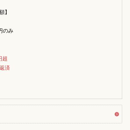
額】
円のみ
円超
返済