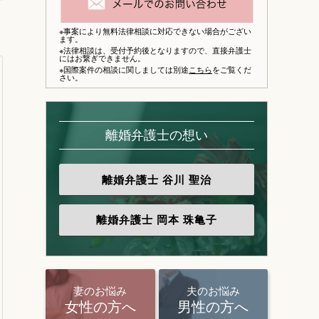
※事案により無料法律相談に対応できない場合がござい
ます。
※法律相談は、
受付予約後となりますので、
直接弁護士
にはお繋ぎできません。
※国際案件の相談に関しましては別途
こちら
をご覧くだ
さい。
離婚弁護士の想い
離婚弁護士
谷川 聖治
離婚弁護士
岡本 珠亀子
妻のお悩み
夫のお悩み
女性の方へ
男性の方へ