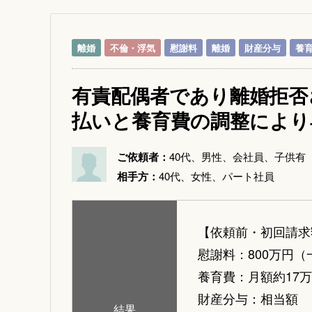
離婚
不倫・浮気
慰謝料
離婚
財産分与
養
有責配偶者であり離婚拒否
払いと養育費の調整により
ご依頼者：
40代、男性、会社員、子供有
相手方：
40代、女性、パート社員
【依頼前・初回請求
慰謝料：800万円（
養育費：月額約17万
財産分与：相当額
結果