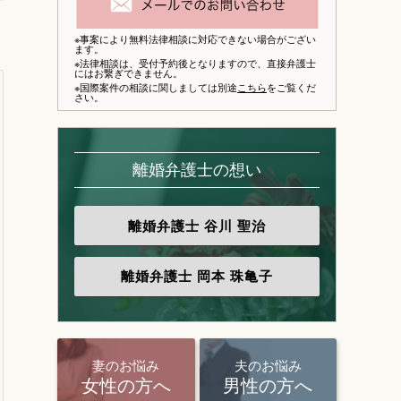
※事案により無料法律相談に対応できない場合がござい
ます。
※法律相談は、
受付予約後となりますので、
直接弁護士
にはお繋ぎできません。
※国際案件の相談に関しましては別途
こちら
をご覧くだ
さい。
離婚弁護士の想い
離婚弁護士
谷川 聖治
離婚弁護士
岡本 珠亀子
妻のお悩み
夫のお悩み
女性の方へ
男性の方へ