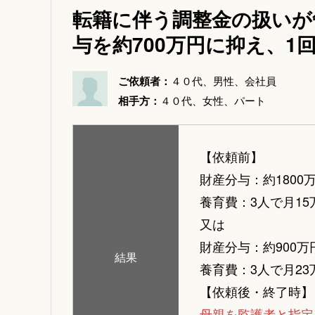
転籍に伴う調整金の扱いが
与を約700万円に抑え、1
ご依頼者：
４０代、男性、会社員
相手方：
４０代、女性、パート
【依頼前】
財産分与：約1800
養育費：3人で月15
又は
財産分与：約900万
結果
養育費：3人で月23万
【依頼後・終了時】
母親を監護者と指定