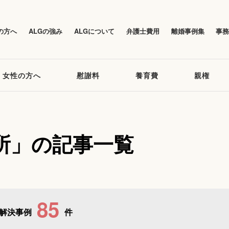
の方へ
ALGの強み
ALGについて
弁護士費用
離婚事例集
事
女性の方へ
慰謝料
養育費
親権
所」の記事一覧
85
解決事例
件