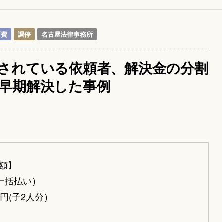
育費
調停
名古屋法律事務所
されている依頼者、解決金の分割
早期解決した事例
額】
一括払い）
円(子2人分）