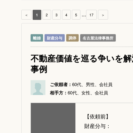
...
＜
1
2
3
4
5
17
＞
離婚
財産分与
調停
名古屋法律事務所
不動産価値を巡る争いを解
事例
ご依頼者：
60代、男性、会社員
相手方：
60代、女性、会社員
【依頼前】
財産分与：