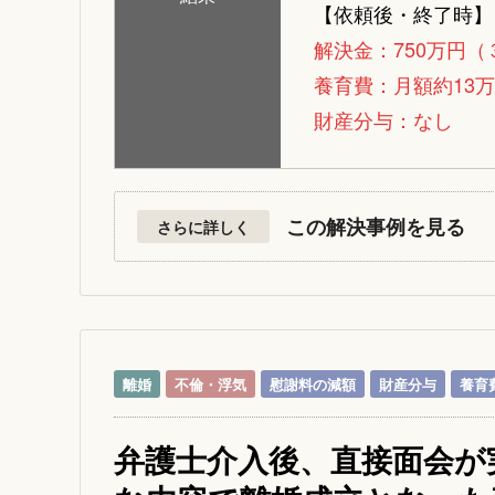
【依頼後・終了時】
解決金：750万円
養育費：月額約13
財産分与：なし
この解決事例を見る
さらに詳しく
離婚
不倫・浮気
慰謝料の減額
財産分与
養育
弁護士介入後、直接面会が