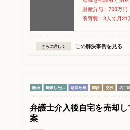
財産分与：700万円
養育費：3人で月21
この解決事例を見る
さらに詳しく
離婚
離婚したい
財産分与
調停
交渉
名古
弁護士介入後自宅を売却し
案