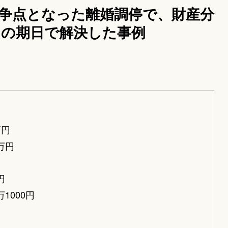
争点となった離婚調停で、財産分
回の期日で解決した事例
万円
万円
円
1000円