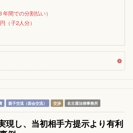
（３年間での分割払い）
万円（子2人分）
費
親子交流（面会交流）
交渉
名古屋法律事務所
実現し、当初相手方提示より有利