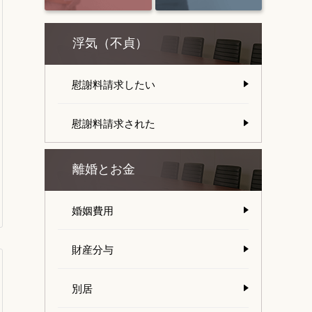
浮気（不貞）
慰謝料請求したい
慰謝料請求された
離婚とお金
婚姻費用
財産分与
別居