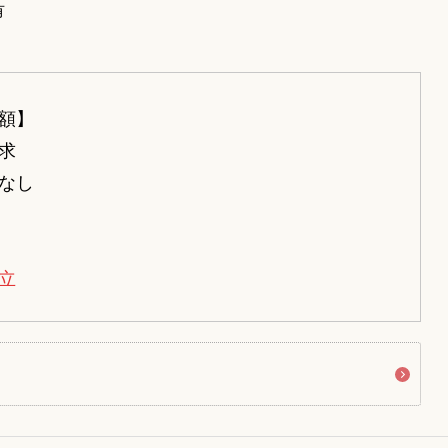
有
額】
求
なし
立