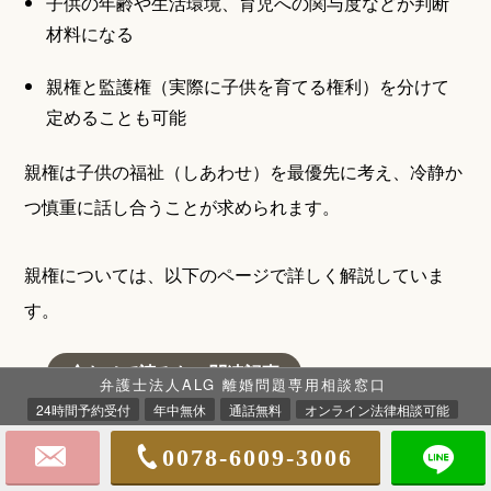
子供の年齢や生活環境、育児への関与度などが判断
材料になる
親権と監護権（実際に子供を育てる権利）を分けて
定めることも可能
親権は子供の福祉（しあわせ）を最優先に考え、冷静か
つ慎重に話し合うことが求められます。
親権については、以下のページで詳しく解説していま
す。
合わせて読みたい関連記事
弁護士法人ALG 離婚問題専用相談窓口
24時間予約受付
年中無休
通話無料
オンライン法律相談可能
親権とは？親権者の決め方や獲得するためのポイン
0078-6009-3006
トなど