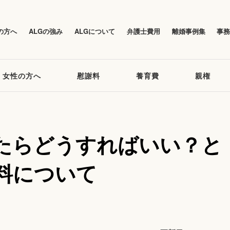
の方へ
ALGの強み
ALGについて
弁護士費用
離婚事例集
事
女性の方へ
慰謝料
養育費
親権
たらどうすればいい？と
料について