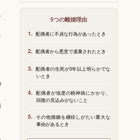
5つの離婚理由
1.
配偶者に不貞な行為があったとき
2.
配偶者から悪意で遺棄されたとき
3.
配偶者の生死が3年以上明らかでな
いとき
の
4.
配偶者が強度の精神病にかかり、
回復の見込みがないこと
料
5.
その他婚姻を継続しがたい重大な
事由があるとき