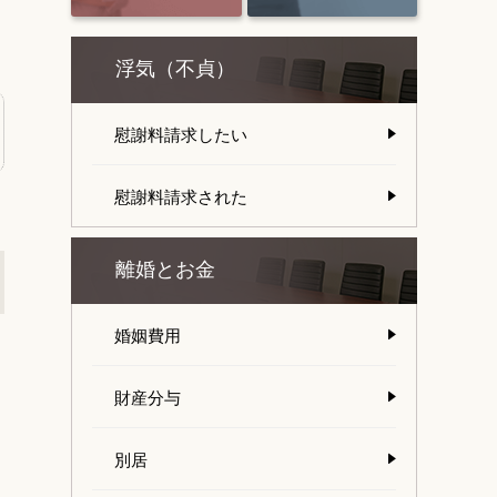
浮気（不貞）
慰謝料請求したい
慰謝料請求された
離婚とお金
婚姻費用
財産分与
別居