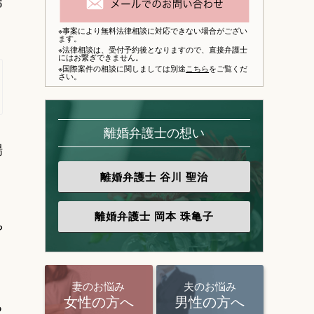
5
※事案により無料法律相談に対応できない場合がござい
ます。
※法律相談は、
受付予約後となりますので、
直接弁護士
にはお繋ぎできません。
※国際案件の相談に関しましては別途
こちら
をご覧くだ
さい。
離婚弁護士の想い
場
離婚弁護士
谷川 聖治
離婚弁護士
岡本 珠亀子
や
妻のお悩み
夫のお悩み
女性の方へ
男性の方へ
る