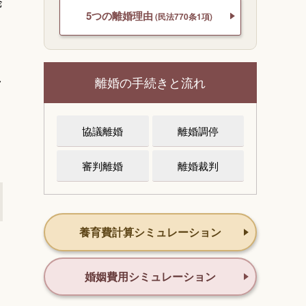
発
5つの離婚理由
(民法770条1項)
し
離婚の手続きと流れ
協議離婚
離婚調停
審判離婚
離婚裁判
養育費計算シミュレーション
婚姻費用シミュレーション