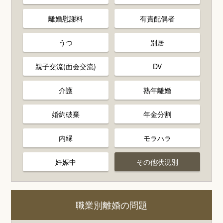
離婚慰謝料
有責配偶者
うつ
別居
親子交流(面会交流)
DV
介護
熟年離婚
婚約破棄
年金分割
内縁
モラハラ
妊娠中
その他状況別
職業別離婚の問題