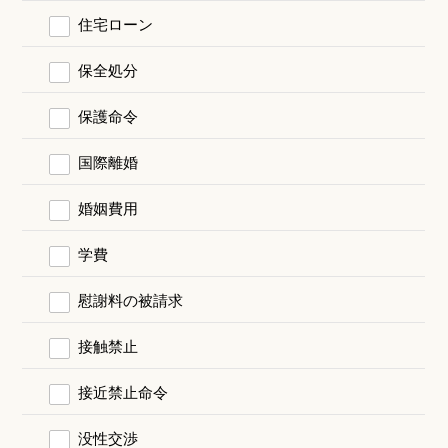
住宅ローン
保全処分
保護命令
国際離婚
婚姻費用
学費
慰謝料の被請求
接触禁止
接近禁止命令
没性交渉