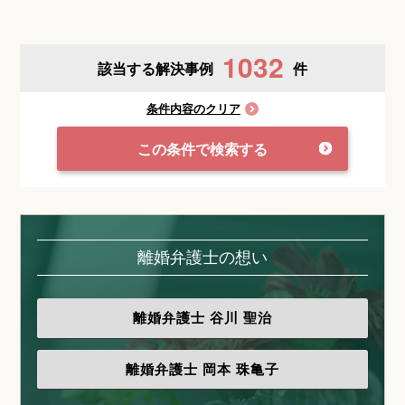
1032
該当する解決事例
件
条件内容のクリア
この条件で検索する
離婚弁護士の想い
離婚弁護士
谷川 聖治
離婚弁護士
岡本 珠亀子