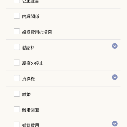
公正証書
内縁関係
婚姻費用の増額
慰謝料
親権の停止
貞操権
離婚
離婚回避
婚姻費用