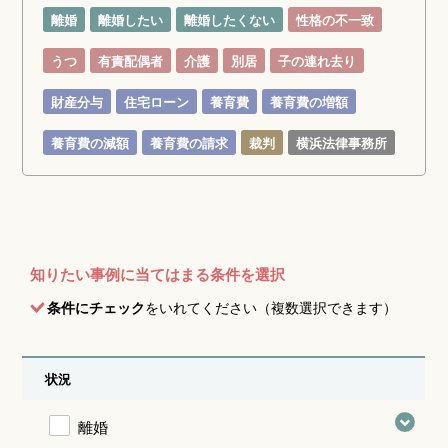
離婚
離婚したい
離婚したくない
性格の不一致
うつ
有責配偶者
介護
別居
子の連れ去り
財産分与
住宅ローン
養育費
養育費の増額
養育費の減額
養育費の請求
裁判
横浜法律事務所
知りたい事例に当てはまる条件を選択
条件にチェック
をいれてください（複数選択できます）
状況
離婚