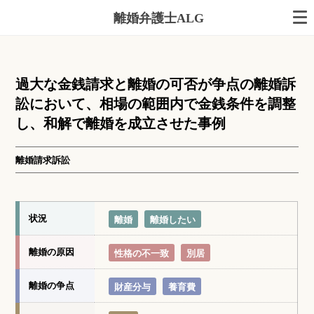
離婚弁護士ALG
過大な金銭請求と離婚の可否が争点の離婚訴
訟において、相場の範囲内で金銭条件を調整
し、和解で離婚を成立させた事例
離婚請求訴訟
状況
離婚
離婚したい
離婚の原因
性格の不一致
別居
離婚の争点
財産分与
養育費