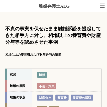
離婚弁護士ALG
不貞の事実を伏せたまま離婚訴訟を提起して
きた相手方に対し、相場以上の養育費や財産
分与等を認めさせた事例
相場以上の養育費および財産分与の請求
状況
離婚
離婚の原因
不倫・浮気
離婚の争点
財産分与
養育費
養育費の増額