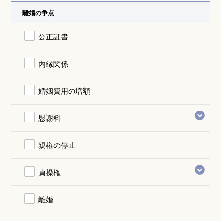
離婚の争点
公正証書
内縁関係
婚姻費用の増額
慰謝料
親権の停止
貞操権
離婚