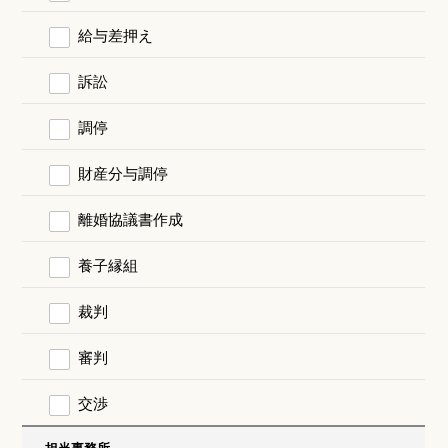
給与差押え
訴訟
調停
財産分与調停
離婚協議書作成
養子縁組
裁判
審判
交渉
担当事務所