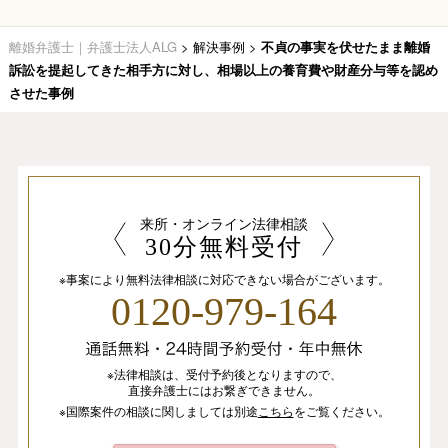
離婚弁護士｜弁護士法人ALG
>
解決事例
>
不貞の事実を伏せたまま離婚
訴訟を提起してきた相手方に対し、相場以上の養育費や財産分与等を認め
させた事例
来所・オンライン法律相談
30分無料受付
※事案により無料法律相談に
対応できない場合がございます。
0120-979-164
※法律相談は、
受付予約後となりますので、
直接弁護士にはお繋ぎできません。
※国際案件の相談
に関しましては
別途
こちら
を
ご覧ください。