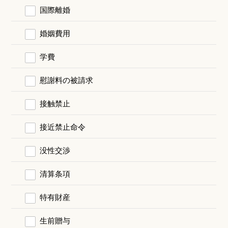
国際離婚
婚姻費用
学費
慰謝料の被請求
接触禁止
接近禁止命令
没性交渉
清算条項
特有財産
生前贈与