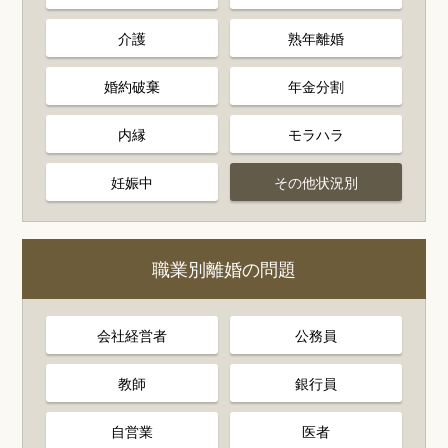
介護
熟年離婚
婚約破棄
年金分割
内縁
モラハラ
妊娠中
その他状況別
職業別離婚の問題
会社経営者
公務員
教師
銀行員
自営業
医者