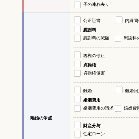
子の連れ去り
公正証書
内縁関
慰謝料
慰謝料の減額
慰謝料
親権の停止
貞操権
貞操権侵害
離婚
離婚回
婚姻費用
婚姻費用の請求
婚姻費
離婚の争点
財産分与
住宅ローン