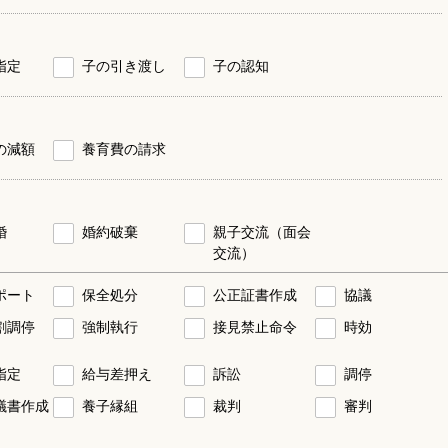
指定
子の引き渡し
子の認知
の減額
養育費の請求
婚
婚約破棄
親子交流（面会
交流）
ポート
保全処分
公正証書作成
協議
割調停
強制執行
接見禁止命令
時効
指定
給与差押え
訴訟
調停
議書作成
養子縁組
裁判
審判