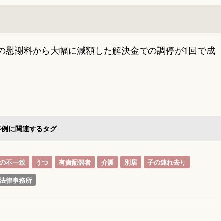
の慰謝料から大幅に減額した解決金での調停が1回で成
事例に関連するタグ
の不一致
うつ
有責配偶者
介護
別居
子の連れ去り
法律事務所