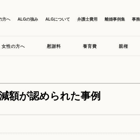
の方へ
ALGの強み
ALGについて
弁護士費用
離婚事例集
事
女性の方へ
慰謝料
養育費
親権
の減額が認められた事例