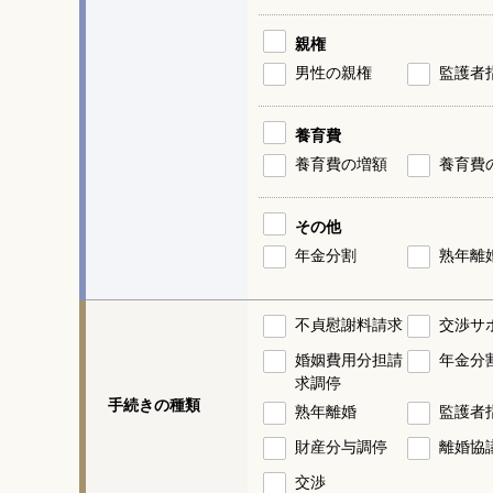
親権
男性の親権
監護者
養育費
養育費の増額
養育費
その他
年金分割
熟年離
不貞慰謝料請求
交渉サ
婚姻費用分担請
年金分
求調停
手続きの種類
熟年離婚
監護者
財産分与調停
離婚協
交渉