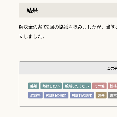
結果
解決金の案で2回の協議を挟みましたが、当初
立しました。
この
離婚
離婚したい
離婚したくない
その他
性格
慰謝料
慰謝料の減額
慰謝料の請求
調停
東京