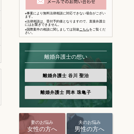
※事案により無料法律相談に対応できない場合がござい
ます。
※法律相談は、
受付予約後となりますので、
直接弁護士
にはお繋ぎできません。
※国際案件の相談に関しましては別途
こちら
をご覧くだ
さい。
離婚弁護士の想い
離婚弁護士
谷川 聖治
離婚弁護士
岡本 珠亀子
妻のお悩み
夫のお悩み
女性の方へ
男性の方へ