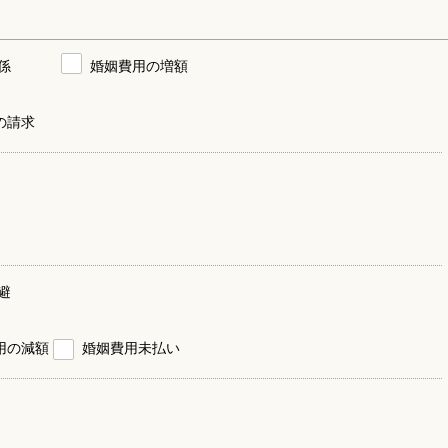
係
婚姻費用の増額
の請求
避
用の減額
婚姻費用未払い