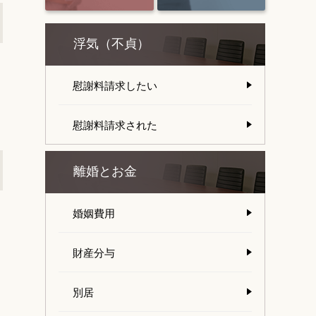
浮気（不貞）
慰謝料請求したい
慰謝料請求された
離婚とお金
婚姻費用
財産分与
別居