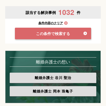
1032
該当する解決事例
件
条件内容のクリア
この条件で検索する
離婚弁護士の想い
離婚弁護士
谷川 聖治
離婚弁護士
岡本 珠亀子