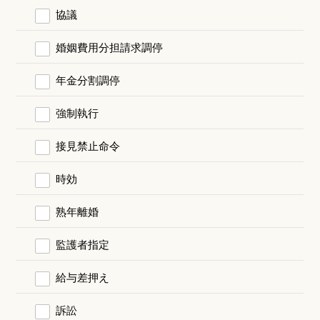
協議
婚姻費用分担請求調停
年金分割調停
強制執行
接見禁止命令
時効
熟年離婚
監護者指定
給与差押え
訴訟