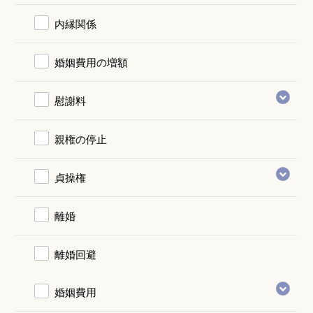
内縁関係
婚姻費用の増額
慰謝料
親権の停止
貞操権
離婚
離婚回避
婚姻費用