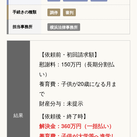
手続きの種類
調停
審判
担当事務所
横浜法律事務所
【依頼前・初回請求額】
慰謝料：
150万円（長期分割払
い）
養育費：
子供が20歳になる月ま
で
財産分与：
未提示
結果
【依頼後・終了時】
解決金：360万円（一括払い）
養育費：子供が大学等へ進学し