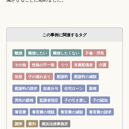
この事例に関連するタグ
離婚
離婚したい
離婚したくない
不倫・浮気
その他
性格の不一致
うつ
有責配偶者
介護
別居
子の連れ去り
慰謝料
慰謝料の減額
慰謝料の請求
財産分与
住宅ローン
親権
男性の親権
監護者指定
子の引き渡し
子の認知
養育費
養育費の増額
養育費の減額
養育費の請求
調停
審判
横浜法律事務所