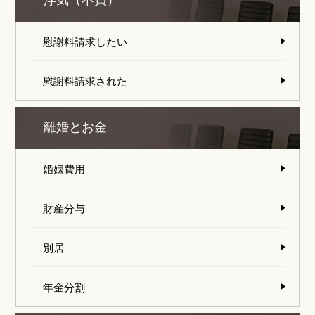
浮気（不貞）
慰謝料請求したい
慰謝料請求された
離婚とお金
婚姻費用
財産分与
別居
年金分割