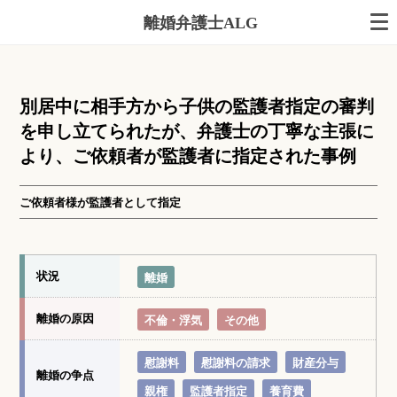
離婚弁護士ALG
別居中に相手方から子供の監護者指定の審判
を申し立てられたが、弁護士の丁寧な主張に
より、ご依頼者が監護者に指定された事例
ご依頼者様が監護者として指定
状況
離婚
離婚の原因
不倫・浮気
その他
慰謝料
慰謝料の請求
財産分与
離婚の争点
親権
監護者指定
養育費