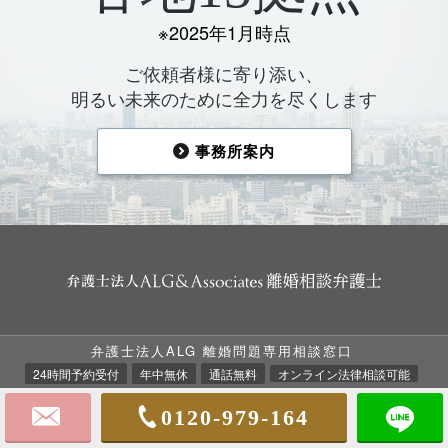
※2025年1月時点
ご依頼者様に寄り添い、
明るい未来のために全力を尽くします
事務所案内
弁護士法人ALG 離婚問題専用相談窓口
TOP
法律相談の流れ
ALGの強み
24時間予約受付
年中無休
通話無料
オンライン法律相談可能
ALGについて
弁護士費用
離婚事例集
0120-979-164
お客様の声
事務所案内