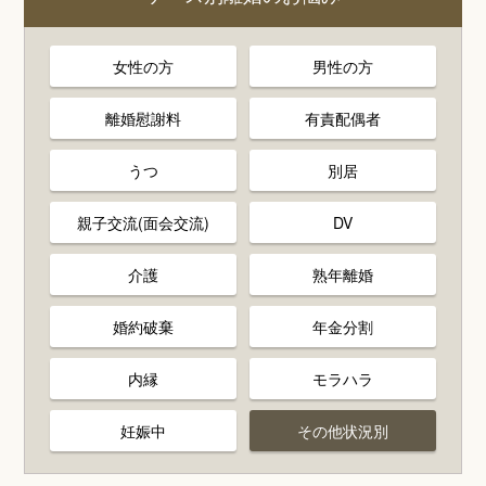
女性の方
男性の方
離婚慰謝料
有責配偶者
うつ
別居
親子交流(面会交流)
DV
介護
熟年離婚
婚約破棄
年金分割
内縁
モラハラ
妊娠中
その他状況別