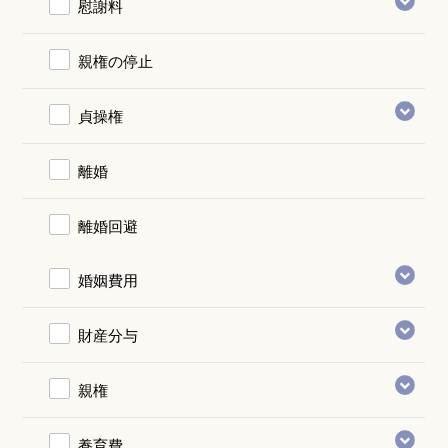
慰謝料
親権の停止
貞操権
離婚
離婚回避
婚姻費用
財産分与
親権
養育費