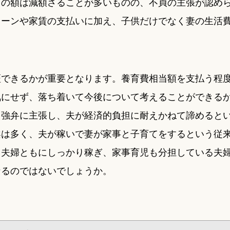
用の額は減額さることが多いものの、不貞の主張が認め
ローンや家賃の支払いに加え、子供だけでなく妻の生活
証できるかが重要となります。養育費相当額を支払う程
気にせず、落ち着いて今後について考えることができる
を強弁に主張し、夫が経済的負担に耐えかねて諦めると
案は多く、夫が稼いで妻が家事と子育てをするという従
、夫婦ともにしっかり稼ぎ、家事育児も分担している夫
なるのではないでしょうか。