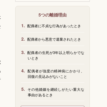
5つの離婚理由
不
1.
配偶者に不貞な行為があったとき
な
2.
配偶者から悪意で遺棄されたとき
3.
配偶者の生死が3年以上明らかでな
いとき
状
呂
4.
配偶者が強度の精神病にかかり、
回復の見込みがないこと
子
5.
その他婚姻を継続しがたい重大な
事由があるとき
、