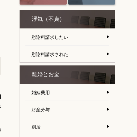
し
浮気（不貞）
慰謝料請求したい
慰謝料請求された
離婚とお金
婚姻費用
相
で
財産分与
さ
別居
の