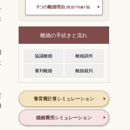
5つの離婚理由
(民法770条1項)
な
事
離婚の手続きと流れ
調
協議離婚
離婚調停
立
審判離婚
離婚裁判
綻
養育費計算シミュレーション
相
と
婚姻費用シミュレーション