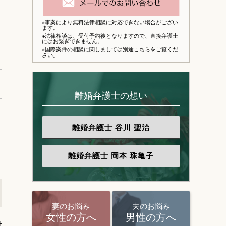
※事案により無料法律相談に対応できない場合がござい
ます。
※法律相談は、
受付予約後となりますので、
直接弁護士
にはお繋ぎできません。
※国際案件の相談に関しましては別途
こちら
をご覧くだ
さい。
離婚弁護士の想い
離婚弁護士
谷川 聖治
離婚弁護士
岡本 珠亀子
妻のお悩み
夫のお悩み
女性の方へ
男性の方へ
対