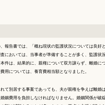
の、報告書では、「概ね現状の監護状況については良好
調査においては、当事者が準備することが多く、監護状
。本件は、結果的に、親権について双方譲らず、離婚に
姻費用については、養育費相当額となりました。
連れて別居する事案であっても、夫が親権を争えば離婚
は婚姻費用を負担しなければなりません。婚姻関係が破