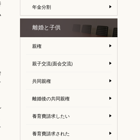
養
年金分割
い
う
離婚と子供
親権
親子交流(面会交流)
会
共同親権
て
、
離婚後の共同親権
れ
養育費請求したい
ま
て
養育費請求された