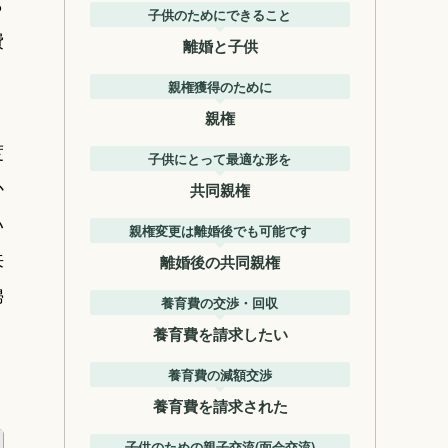
ら
子供のためにできること
費
離婚と子供
親権獲得のために
親権
度
子供にとって最適な形を
か
共同親権
い
親権変更は離婚後でも可能です
来
離婚後の共同親権
婦
養育費の交渉・回収
養育費を請求したい
養育費の減額交渉
養育費を請求された
子供のための親子交流(面会交流)