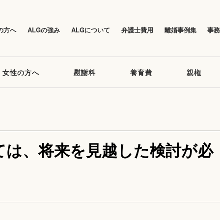
の方へ
ALGの強み
ALGについて
弁護士費用
離婚事例集
事
女性の方へ
慰謝料
養育費
親権
ては、将来を見越した検討が必