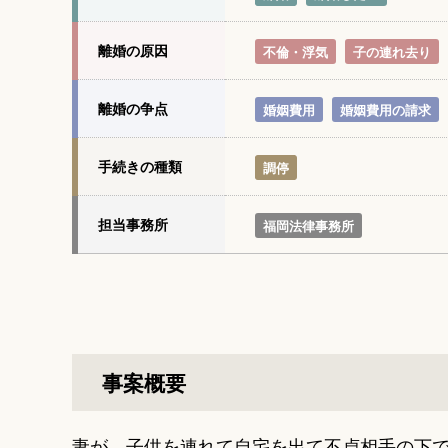
離婚の原因
不倫・浮気
子の連れ去り
離婚の争点
婚姻費用
婚姻費用の請求
手続きの種類
調停
担当事務所
福岡法律事務所
事案概要
妻が、子供を連れて自宅を出て不貞相手の下