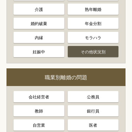
介護
熟年離婚
婚約破棄
年金分割
内縁
モラハラ
妊娠中
その他状況別
職業別離婚の問題
会社経営者
公務員
教師
銀行員
自営業
医者