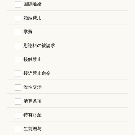
国際離婚
婚姻費用
学費
慰謝料の被請求
接触禁止
接近禁止命令
没性交渉
清算条項
特有財産
生前贈与