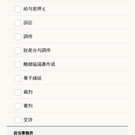
給与差押え
訴訟
調停
財産分与調停
離婚協議書作成
養子縁組
裁判
審判
交渉
担当事務所