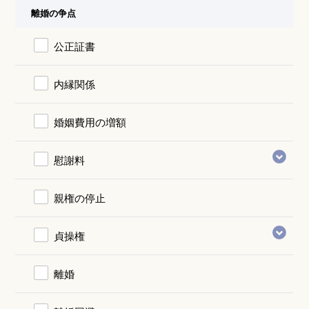
離婚の争点
公正証書
内縁関係
婚姻費用の増額
慰謝料
親権の停止
貞操権
離婚