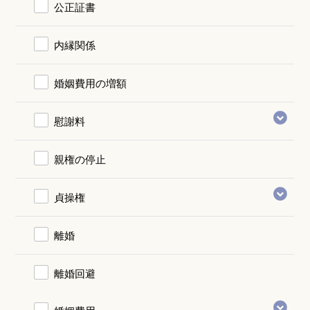
公正証書
内縁関係
婚姻費用の増額
慰謝料
親権の停止
貞操権
離婚
離婚回避