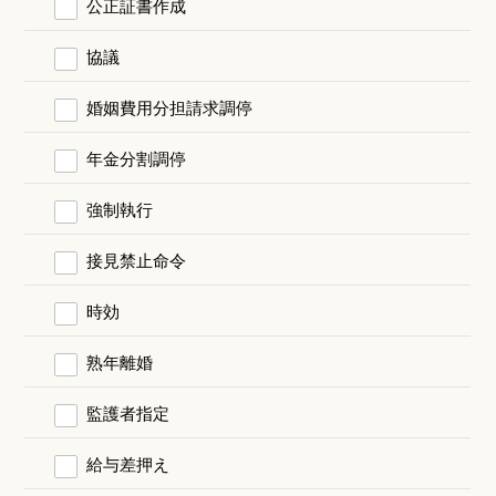
公正証書作成
協議
婚姻費用分担請求調停
年金分割調停
強制執行
接見禁止命令
時効
熟年離婚
監護者指定
給与差押え