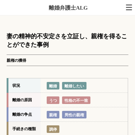
離婚弁護士ALG
妻の精神的不安定さを立証し、親権を得るこ
とができた事例
親権の獲得
状況
離婚
離婚したい
離婚の原因
うつ
性格の不一致
離婚の争点
親権
男性の親権
手続きの種類
調停