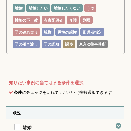
離婚
離婚したい
離婚したくない
うつ
性格の不一致
有責配偶者
介護
別居
子の連れ去り
親権
男性の親権
監護者指定
子の引き渡し
子の認知
調停
東京法律事務所
知りたい事例に当てはまる条件を選択
条件にチェック
をいれてください（複数選択できます）
状況
離婚