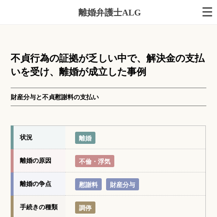
離婚弁護士ALG
不貞行為の証拠が乏しい中で、解決金の支払
いを受け、離婚が成立した事例
財産分与と不貞慰謝料の支払い
状況
離婚
離婚の原因
不倫・浮気
離婚の争点
慰謝料
財産分与
手続きの種類
調停