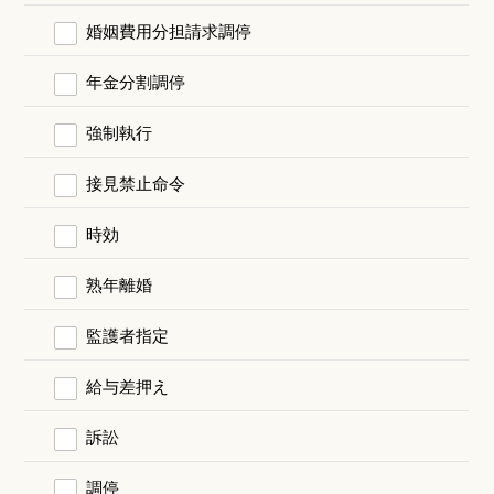
婚姻費用分担請求調停
年金分割調停
強制執行
接見禁止命令
時効
熟年離婚
監護者指定
給与差押え
訴訟
調停