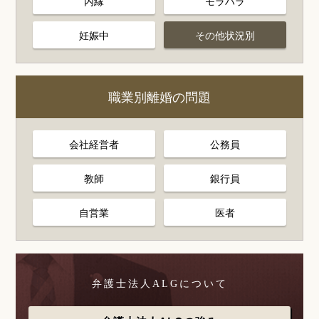
内縁
モラハラ
妊娠中
その他状況別
職業別離婚の問題
会社経営者
公務員
教師
銀行員
自営業
医者
弁護士法人ALGについて