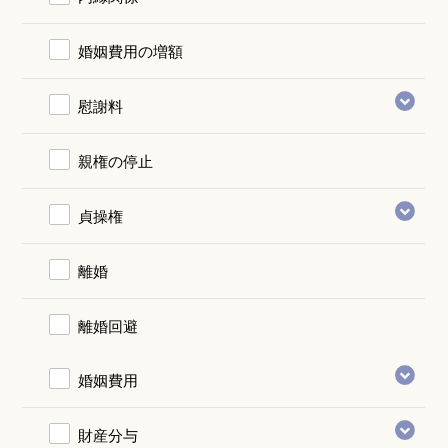
婚姻費用の増額
慰謝料
親権の停止
貞操権
離婚
離婚回避
婚姻費用
財産分与