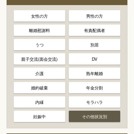
女性の方
男性の方
離婚慰謝料
有責配偶者
うつ
別居
親子交流(面会交流)
DV
介護
熟年離婚
婚約破棄
年金分割
内縁
モラハラ
妊娠中
その他状況別