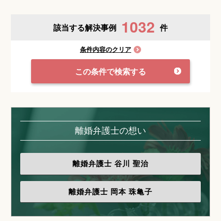
1032
該当する解決事例
件
条件内容のクリア
この条件で検索する
離婚弁護士の想い
離婚弁護士
谷川 聖治
離婚弁護士
岡本 珠亀子