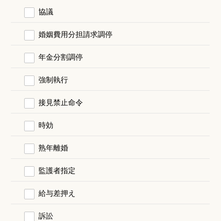
協議
婚姻費用分担請求調停
年金分割調停
強制執行
接見禁止命令
時効
熟年離婚
監護者指定
給与差押え
訴訟