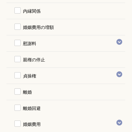
内縁関係
婚姻費用の増額
慰謝料
親権の停止
貞操権
離婚
離婚回避
婚姻費用