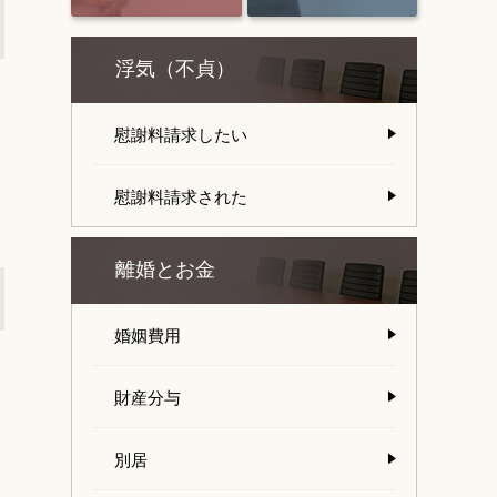
浮気（不貞）
慰謝料請求したい
慰謝料請求された
離婚とお金
婚姻費用
財産分与
別居