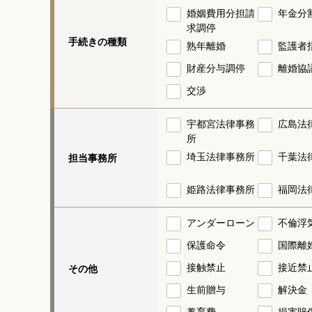
婚姻費用分担請
年金分
求調停
手続きの種類
熟年離婚
監護者
財産分与調停
離婚協
交渉
宇都宮法律事務
広島法
所
埼玉法律事務所
千葉法
担当事務所
姫路法律事務所
福岡法
アンダーローン
不倫浮
保護命令
国際離
接触禁止
接近禁
その他
生前贈与
解決金
養育費
損害賠