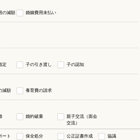
用の減額
婚姻費用未払い
指定
子の引き渡し
子の認知
の減額
養育費の請求
婚
婚約破棄
親子交流（面会
交流）
ポート
保全処分
公正証書作成
協議