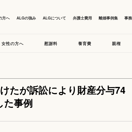
の方へ
ALGの強み
ALGについて
弁護士費用
離婚事例集
事
女性の方へ
慰謝料
養育費
親権
受けたが訴訟により財産分与74
した事例