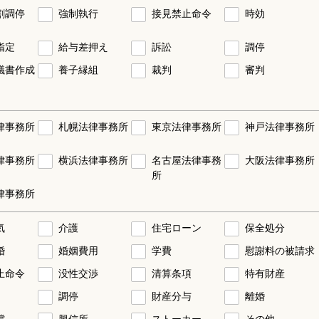
割調停
強制執行
接見禁止命令
時効
指定
給与差押え
訴訟
調停
議書作成
養子縁組
裁判
審判
律事務所
札幌法律事務所
東京法律事務所
神戸法律事務所
律事務所
横浜法律事務所
名古屋法律事務
大阪法律事務所
所
律事務所
気
介護
住宅ローン
保全処分
婚
婚姻費用
学費
慰謝料の被請求
止命令
没性交渉
清算条項
特有財産
調停
財産分与
離婚
償
興信所
ストーカー
その他