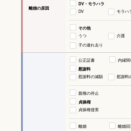
DV・モラハラ
離婚の原因
DV
モラハ
その他
うつ
介護
子の連れ去り
公正証書
内縁関
慰謝料
慰謝料の減額
慰謝料
親権の停止
貞操権
貞操権侵害
離婚
離婚回