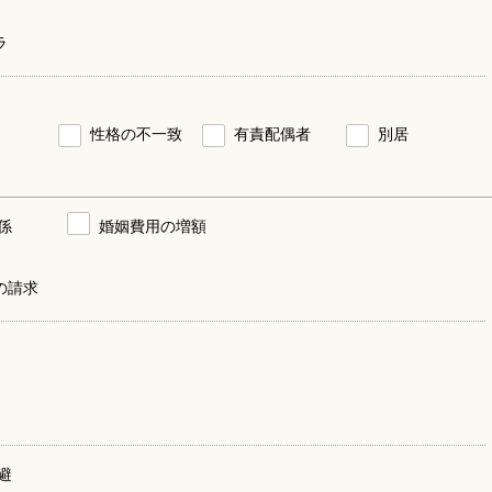
ラ
性格の不一致
有責配偶者
別居
係
婚姻費用の増額
の請求
避