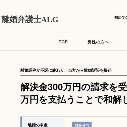
初めて
離婚弁護士ALG
TOP
男性の方へ
離婚調停が不調に終わり、当方から離婚訴訟を提起
解決金300万円の請求を
万円を支払うことで和解
離婚の争点
財産分与