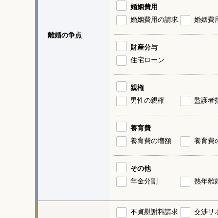
婚姻費用
婚姻費用の請求
婚姻費
離婚の争点
財産分与
住宅ローン
親権
男性の親権
監護者
養育費
養育費の増額
養育費
その他
年金分割
熟年離
不貞慰謝料請求
交渉サ