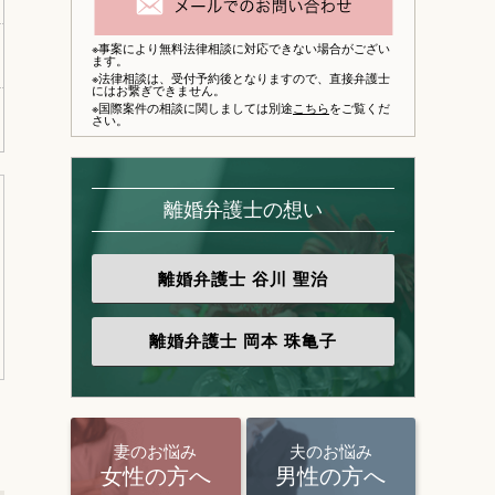
※事案により無料法律相談に対応できない場合がござい
ます。
※法律相談は、
受付予約後となりますので、
直接弁護士
にはお繋ぎできません。
※国際案件の相談に関しましては別途
こちら
をご覧くだ
さい。
離婚弁護士の想い
離婚弁護士
谷川 聖治
離婚弁護士
岡本 珠亀子
妻のお悩み
夫のお悩み
女性の方へ
男性の方へ