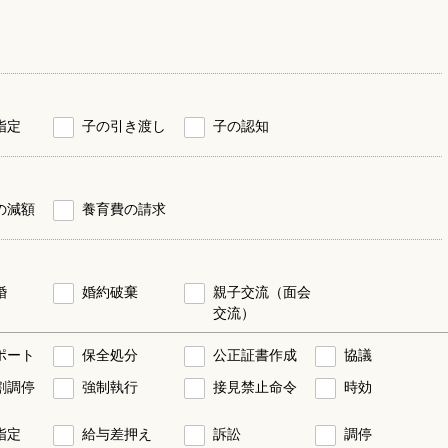
指定
子の引き渡し
子の認知
の減額
養育費の請求
婚
婚約破棄
親子交流（面会
交流）
ポート
保全処分
公正証書作成
協議
割調停
強制執行
接見禁止命令
時効
指定
給与差押え
訴訟
調停