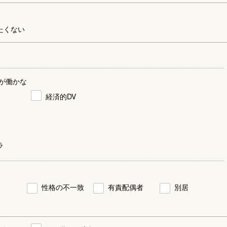
たくない
が働かな
経済的DV
ラ
性格の不一致
有責配偶者
別居