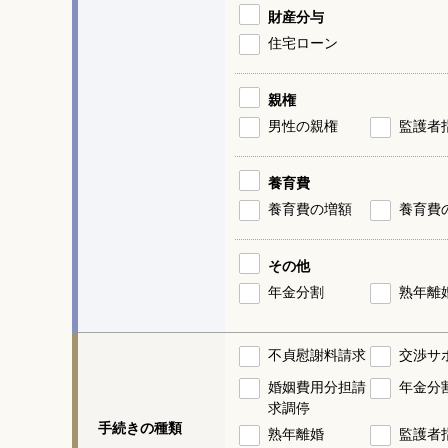
財産分与
住宅ローン
親権
男性の親権
監護者
養育費
養育費の増額
養育費
その他
年金分割
熟年離
不貞慰謝料請求
交渉サ
婚姻費用分担請
年金分
求調停
手続きの種類
熟年離婚
監護者