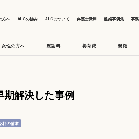
の方へ
ALGの強み
ALGについて
弁護士費用
離婚事例集
事
女性の方へ
慰謝料
養育費
親権
早期解決した事例
謝料の請求