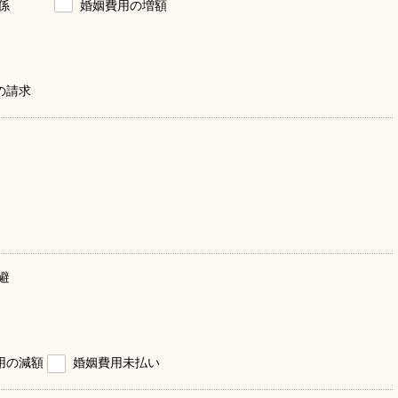
係
婚姻費用の増額
の請求
避
用の減額
婚姻費用未払い