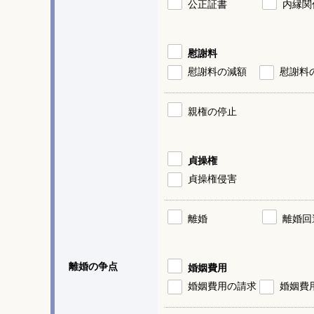
公正証書
内縁関
慰謝料
慰謝料の減額
慰謝料
親権の停止
貞操権
貞操権侵害
離婚
離婚回
離婚の争点
婚姻費用
婚姻費用の請求
婚姻費