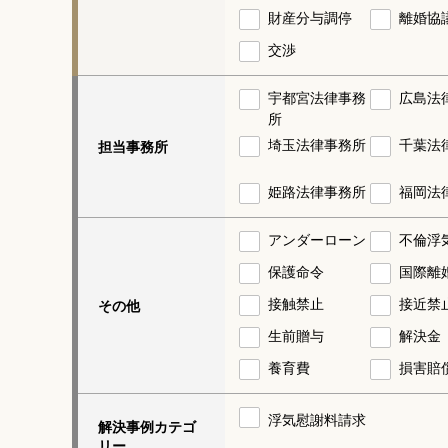
財産分与調停
離婚協
交渉
宇都宮法律事務
広島法
所
埼玉法律事務所
千葉法
担当事務所
姫路法律事務所
福岡法
アンダーローン
不倫浮
保護命令
国際離
接触禁止
接近禁
その他
生前贈与
解決金
養育費
損害賠
浮気慰謝料請求
解決事例カテゴ
リー