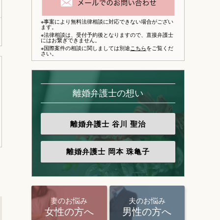
※事案により無料法律相談に対応できない場合がござい
ます。
※法律相談は、
受付予約後となりますので、
直接弁護士
にはお繋ぎできません。
※国際案件の相談に関しましては別途
こちら
をご覧くだ
さい。
離婚弁護士の想い
離婚弁護士
谷川 聖治
離婚弁護士
岡本 珠亀子
妻のお悩み
夫のお悩み
女性の方へ
男性の方へ