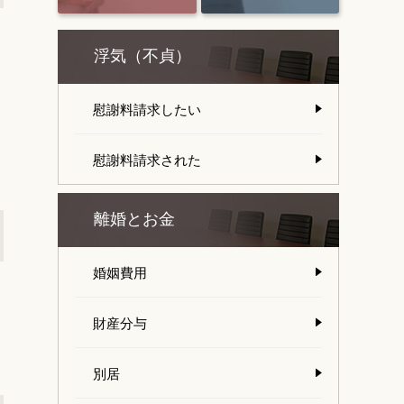
浮気（不貞）
慰謝料請求したい
慰謝料請求された
離婚とお金
婚姻費用
財産分与
別居