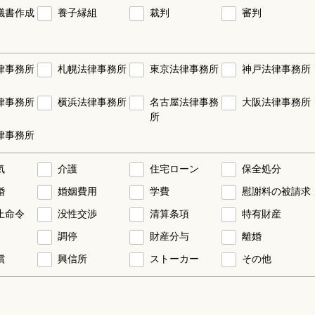
議書作成
養子縁組
裁判
審判
律事務所
札幌法律事務所
東京法律事務所
神戸法律事務所
律事務所
横浜法律事務所
名古屋法律事務
大阪法律事務所
所
律事務所
気
介護
住宅ローン
保全処分
婚
婚姻費用
学費
慰謝料の被請求
止命令
没性交渉
清算条項
特有財産
調停
財産分与
離婚
償
興信所
ストーカー
その他