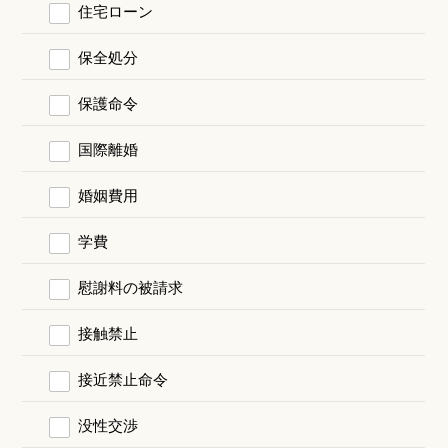
住宅ローン
保全処分
保護命令
国際離婚
婚姻費用
学費
慰謝料の被請求
接触禁止
接近禁止命令
没性交渉