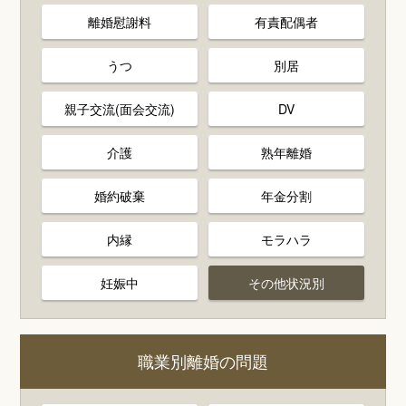
離婚慰謝料
有責配偶者
うつ
別居
親子交流(面会交流)
DV
介護
熟年離婚
婚約破棄
年金分割
内縁
モラハラ
妊娠中
その他状況別
職業別離婚の問題