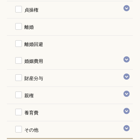
貞操権
離婚
離婚回避
婚姻費用
財産分与
親権
養育費
その他