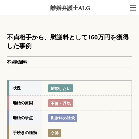
離婚弁護士ALG
不貞相手から、慰謝料として160万円を獲得
した事例
不貞慰謝料
状況
離婚したい
離婚の原因
不倫・浮気
離婚の争点
慰謝料の請求
手続きの種類
交渉