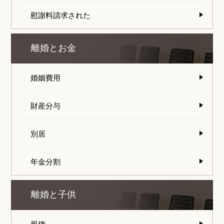
慰謝料請求された
離婚とお金
婚姻費用
財産分与
別居
年金分割
離婚と子供
親権