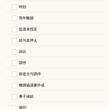
時効
熟年離婚
監護者指定
給与差押え
訴訟
調停
財産分与調停
離婚協議書作成
養子縁組
裁判