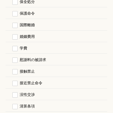
保全処分
保護命令
国際離婚
婚姻費用
学費
慰謝料の被請求
接触禁止
接近禁止命令
没性交渉
清算条項