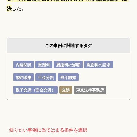
決
した。
この事例に関連するタグ
内縁関係
慰謝料
慰謝料の減額
慰謝料の請求
婚約破棄
年金分割
熟年離婚
親子交流（面会交流）
交渉
東京法律事務所
知りたい事例に当てはまる条件を選択