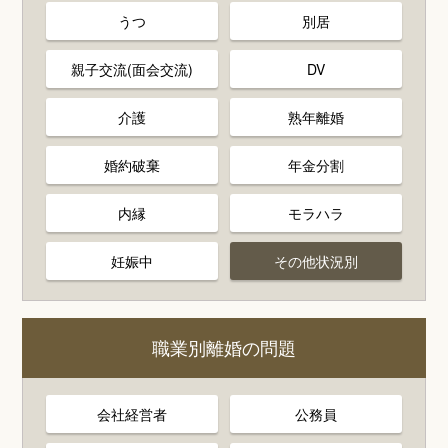
うつ
別居
親子交流(面会交流)
DV
介護
熟年離婚
婚約破棄
年金分割
内縁
モラハラ
妊娠中
その他状況別
職業別離婚の問題
会社経営者
公務員