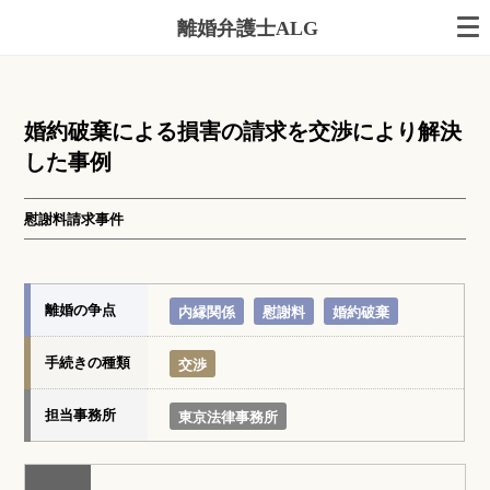
離婚弁護士ALG
婚約破棄による損害の請求を交渉により解決
した事例
慰謝料請求事件
離婚の争点
内縁関係
慰謝料
婚約破棄
手続きの種類
交渉
担当事務所
東京法律事務所