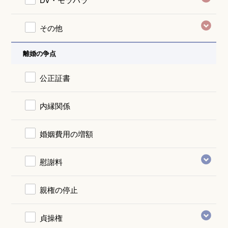
その他
離婚の争点
公正証書
内縁関係
婚姻費用の増額
慰謝料
親権の停止
貞操権