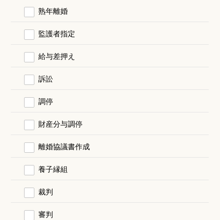
熟年離婚
監護者指定
給与差押え
訴訟
調停
財産分与調停
離婚協議書作成
養子縁組
裁判
審判