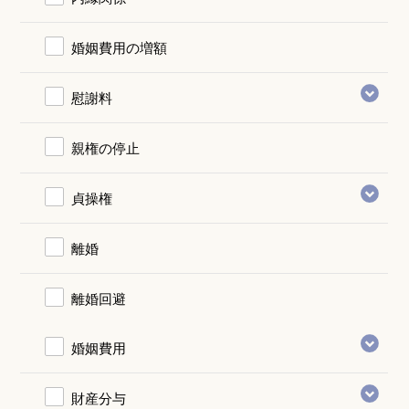
婚姻費用の増額
慰謝料
親権の停止
貞操権
離婚
離婚回避
婚姻費用
財産分与