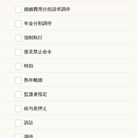
婚姻費用分担請求調停
年金分割調停
強制執行
接見禁止命令
時効
熟年離婚
監護者指定
給与差押え
訴訟
調停