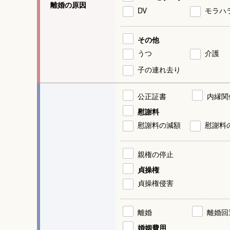
離婚の原因
DV
モラハ
その他
うつ
介護
子の連れ去り
公正証書
内縁関
慰謝料
慰謝料の減額
慰謝料
親権の停止
貞操権
貞操権侵害
離婚
離婚回
婚姻費用