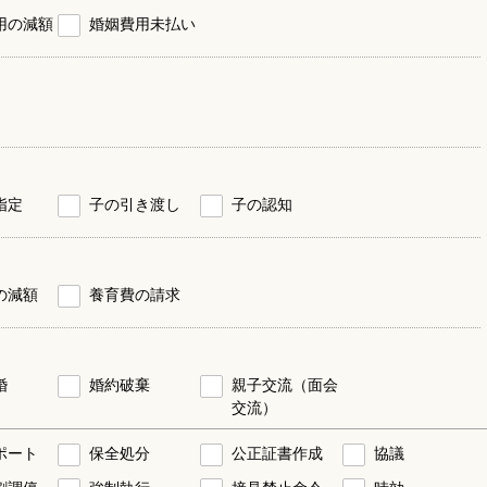
用の減額
婚姻費用未払い
指定
子の引き渡し
子の認知
の減額
養育費の請求
婚
婚約破棄
親子交流（面会
交流）
ポート
保全処分
公正証書作成
協議