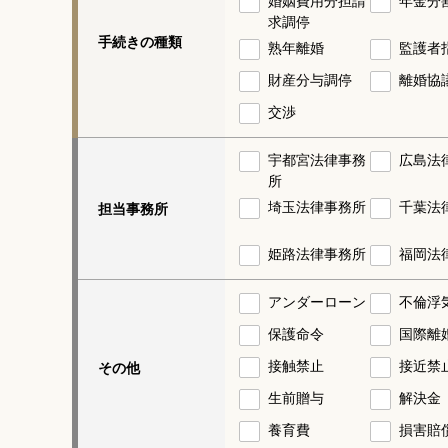
婚姻費用分担請
年金分
求調停
手続きの種類
熟年離婚
監護者
財産分与調停
離婚協
交渉
宇都宮法律事務
広島法
所
埼玉法律事務所
千葉法
担当事務所
姫路法律事務所
福岡法
アンダーローン
不倫浮
保護命令
国際離
接触禁止
接近禁
その他
生前贈与
解決金
養育費
損害賠