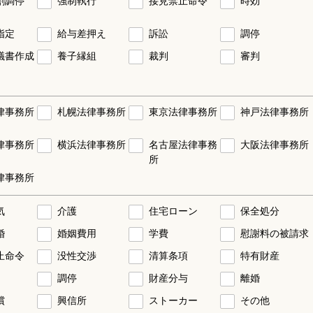
割調停
強制執行
接見禁止命令
時効
指定
給与差押え
訴訟
調停
議書作成
養子縁組
裁判
審判
律事務所
札幌法律事務所
東京法律事務所
神戸法律事務所
律事務所
横浜法律事務所
名古屋法律事務
大阪法律事務所
所
律事務所
気
介護
住宅ローン
保全処分
婚
婚姻費用
学費
慰謝料の被請求
止命令
没性交渉
清算条項
特有財産
調停
財産分与
離婚
償
興信所
ストーカー
その他