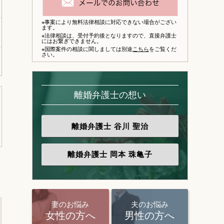
※事案により無料法律相談に対応できない場合がござい
ます。
※法律相談は、
受付予約後となりますので、
直接弁護士
にはお繋ぎできません。
※国際案件の相談に関しましては別途
こちら
をご覧くだ
さい。
離婚弁護士の想い
離婚弁護士
谷川 聖治
離婚弁護士
岡本 珠亀子
妻のお悩み
夫のお悩み
女性の方へ
男性の方へ