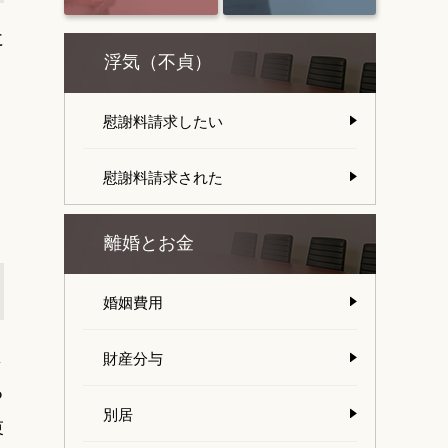
に
浮気（不貞）
慰謝料請求したい
慰謝料請求された
離婚とお金
婚姻費用
よ
財産分与
る
別居
束