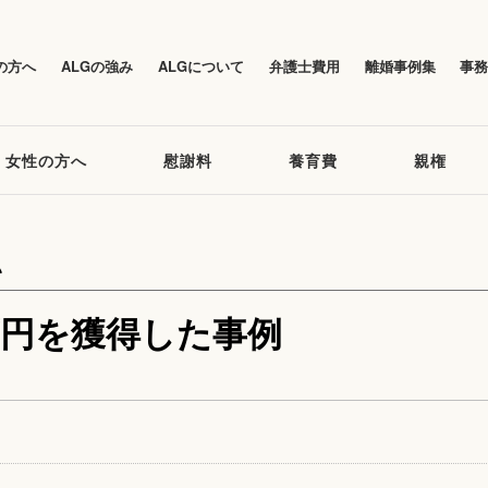
の方へ
ALGの強み
ALGについて
弁護士費用
離婚事例集
事
女性の方へ
慰謝料
養育費
親権
い
万円を獲得した事例