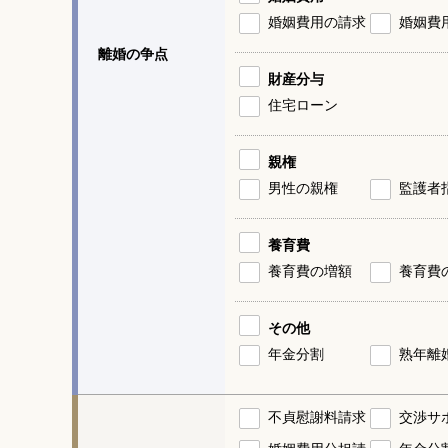
婚姻費用の請求
婚姻費
離婚の争点
財産分与
住宅ローン
親権
男性の親権
監護者
養育費
養育費の増額
養育費
その他
年金分割
熟年離
不貞慰謝料請求
交渉サ