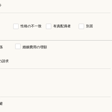
ラ
性格の不一致
有責配偶者
別居
係
婚姻費用の増額
の請求
避