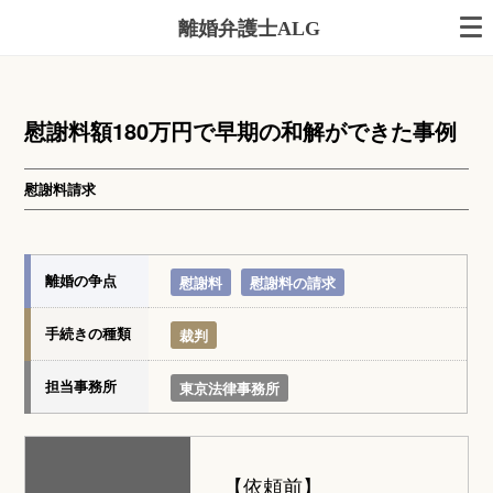
離婚弁護士ALG
慰謝料額180万円で早期の和解ができた事例
慰謝料請求
離婚の争点
慰謝料
慰謝料の請求
手続きの種類
裁判
担当事務所
東京法律事務所
【依頼前】