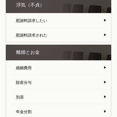
浮気（不貞）
慰謝料請求したい
慰謝料請求された
離婚とお金
婚姻費用
財産分与
別居
年金分割