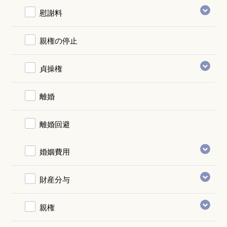
慰謝料
親権の停止
貞操権
離婚
離婚回避
婚姻費用
財産分与
親権