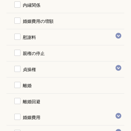
内縁関係
婚姻費用の増額
慰謝料
親権の停止
貞操権
離婚
離婚回避
婚姻費用