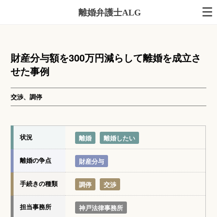
離婚弁護士ALG
財産分与額を300万円減らして離婚を成立さ
せた事例
交渉、調停
状況
離婚
離婚したい
離婚の争点
財産分与
手続きの種類
調停
交渉
担当事務所
神戸法律事務所