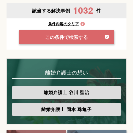
1032
該当する解決事例
件
条件内容のクリア
この条件で検索する
離婚弁護士の想い
離婚弁護士
谷川 聖治
離婚弁護士
岡本 珠亀子