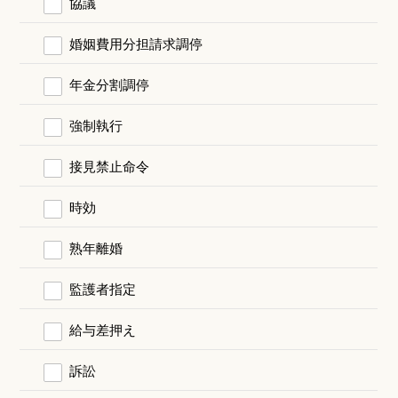
協議
婚姻費用分担請求調停
年金分割調停
強制執行
接見禁止命令
時効
熟年離婚
監護者指定
給与差押え
訴訟