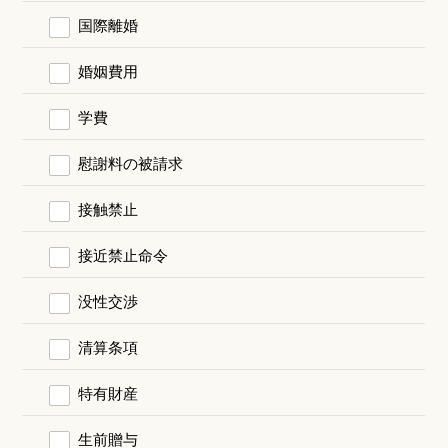
国際離婚
婚姻費用
学費
慰謝料の被請求
接触禁止
接近禁止命令
没性交渉
清算条項
特有財産
生前贈与