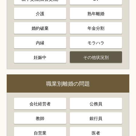
介護
熟年離婚
婚約破棄
年金分割
内縁
モラハラ
妊娠中
その他状況別
職業別離婚の問題
会社経営者
公務員
教師
銀行員
自営業
医者