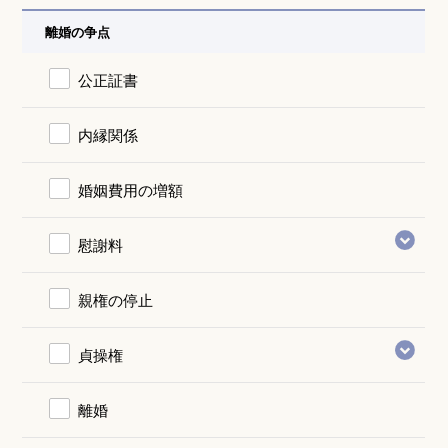
離婚の争点
公正証書
内縁関係
婚姻費用の増額
慰謝料
親権の停止
貞操権
離婚