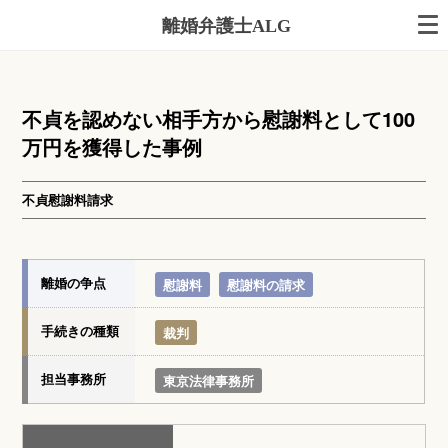
離婚弁護士ALG
不貞を認めない相手方から慰謝料として100
万円を獲得した事例
不貞慰謝料請求
離婚の争点
慰謝料
慰謝料の請求
手続きの種類
裁判
担当事務所
東京法律事務所