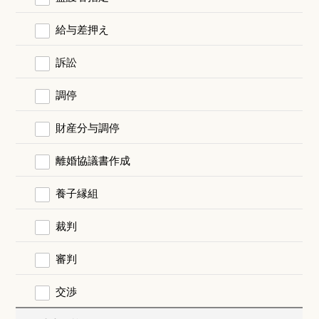
給与差押え
訴訟
調停
財産分与調停
離婚協議書作成
養子縁組
裁判
審判
交渉