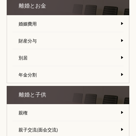
離婚とお金
婚姻費用
財産分与
別居
年金分割
離婚と子供
親権
親子交流(面会交流)