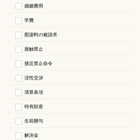
婚姻費用
学費
慰謝料の被請求
接触禁止
接近禁止命令
没性交渉
清算条項
特有財産
生前贈与
解決金