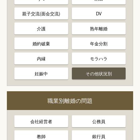
親子交流(面会交流)
DV
介護
熟年離婚
婚約破棄
年金分割
内縁
モラハラ
妊娠中
その他状況別
職業別離婚の問題
会社経営者
公務員
教師
銀行員