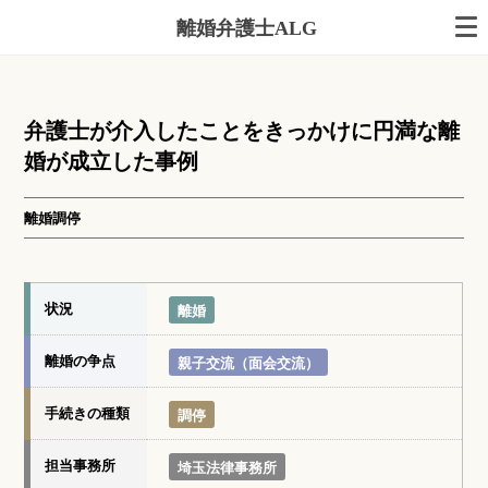
離婚弁護士ALG
弁護士が介入したことをきっかけに円満な離
婚が成立した事例
離婚調停
状況
離婚
離婚の争点
親子交流（面会交流）
手続きの種類
調停
担当事務所
埼玉法律事務所