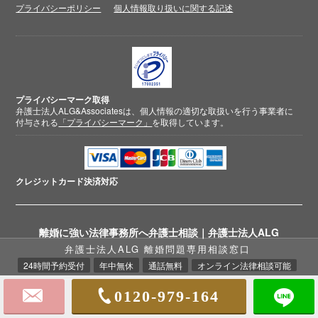
プライバシーポリシー
個人情報取り扱いに関する記述
プライバシーマーク取得
弁護士法人ALG&Associatesは、個人情報の適切な取扱いを行う事業者に
付与される
「プライバシーマーク」
を取得しています。
クレジットカード
決済対応
離婚に強い法律事務所へ弁護士相談｜弁護士法人ALG
弁護士法人ALG 離婚問題専用相談窓口
24時間予約受付
年中無休
通話無料
オンライン法律相談可能
© 2018-2026 弁護士法人ALG&Associates
離婚相談弁護士
0120-979-164