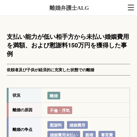
離婚弁護士ALG
支払い能力が低い相手方から未払い婚姻費用
を満額、および慰謝料150万円を獲得した事
例
依頼者及び子供が経済的に充実した状態での離婚
状況
離婚
離婚の原因
不倫・浮気
慰謝料
婚姻費用
離婚の争点
婚姻費用未払い
親権
養育費