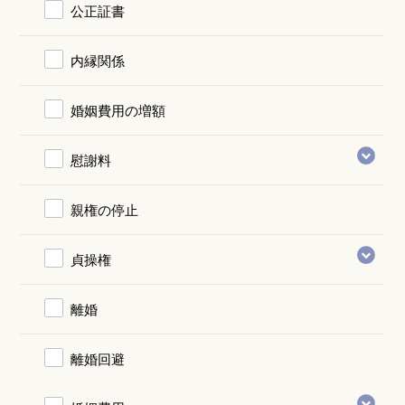
公正証書
内縁関係
婚姻費用の増額
慰謝料
親権の停止
貞操権
離婚
離婚回避