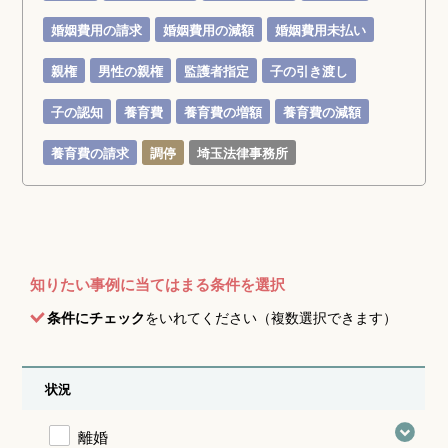
婚姻費用の請求
婚姻費用の減額
婚姻費用未払い
親権
男性の親権
監護者指定
子の引き渡し
子の認知
養育費
養育費の増額
養育費の減額
養育費の請求
調停
埼玉法律事務所
知りたい事例に当てはまる条件を選択
条件にチェック
をいれてください（複数選択できます）
状況
離婚