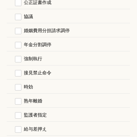
公正証書作成
協議
婚姻費用分担請求調停
年金分割調停
強制執行
接見禁止命令
時効
熟年離婚
監護者指定
給与差押え