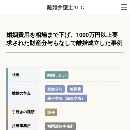
離婚弁護士ALG
婚姻費用を相場まで下げ、1000万円以上要
求された財産分与もなしで離婚成立した事例
状況
離婚したい
財産分与
養育費
離婚の争点
親子交流（面会交流）
手続きの種類
調停
担当事務所
福岡法律事務所