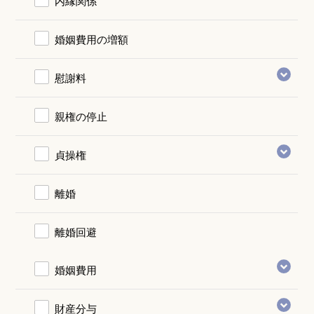
内縁関係
婚姻費用の増額
慰謝料
親権の停止
貞操権
離婚
離婚回避
婚姻費用
財産分与