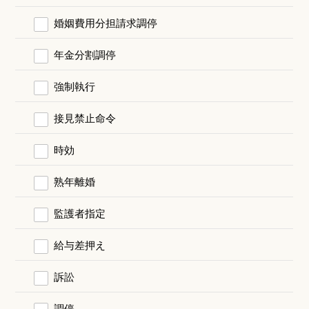
婚姻費用分担請求調停
年金分割調停
強制執行
接見禁止命令
時効
熟年離婚
監護者指定
給与差押え
訴訟
調停