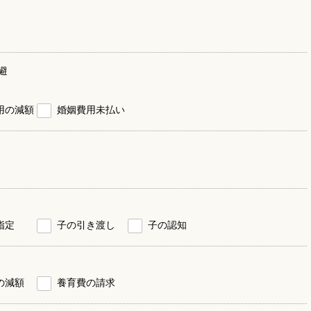
避
用の減額
婚姻費用未払い
指定
子の引き渡し
子の認知
の減額
養育費の請求