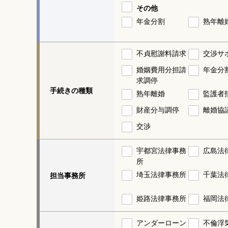
その他
年金分割
熟年離
不貞慰謝料請求
交渉サ
婚姻費用分担請
年金分
求調停
手続きの種類
熟年離婚
監護者
財産分与調停
離婚協
交渉
宇都宮法律事務
広島法
所
埼玉法律事務所
千葉法
担当事務所
姫路法律事務所
福岡法
アンダーローン
不倫浮