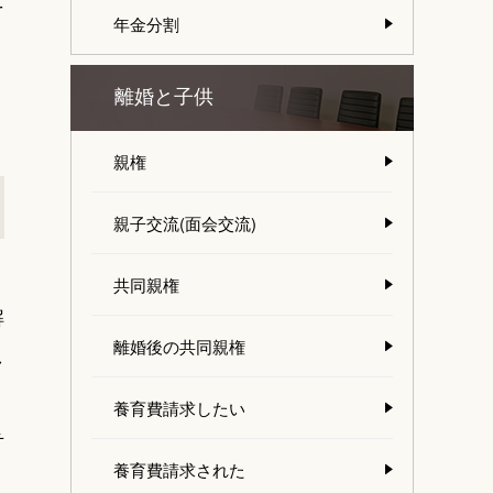
そ
年金分割
離婚と子供
親権
親子交流(面会交流)
、
共同親権
解
離婚後の共同親権
し
養育費請求したい
弁
養育費請求された