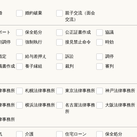
婚
婚約破棄
親子交流（面会
交流）
ポート
保全処分
公正証書作成
協議
割調停
強制執行
接見禁止命令
時効
指定
給与差押え
訴訟
調停
議書作成
養子縁組
裁判
審判
律事務所
札幌法律事務所
東京法律事務所
神戸法律事務所
律事務所
横浜法律事務所
名古屋法律事務
大阪法律事務所
所
律事務所
気
介護
住宅ローン
保全処分