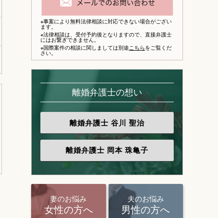
※事案により無料法律相談に対応できない場合がござい
ます。
※法律相談は、
受付予約後となりますので、
直接弁護士
にはお繋ぎできません。
※国際案件の相談に関しましては別途
こちら
をご覧くだ
さい。
離婚弁護士の想い
離婚弁護士
谷川 聖治
離婚弁護士
岡本 珠亀子
妻のお悩み
夫のお悩み
女性の方へ
男性の方へ