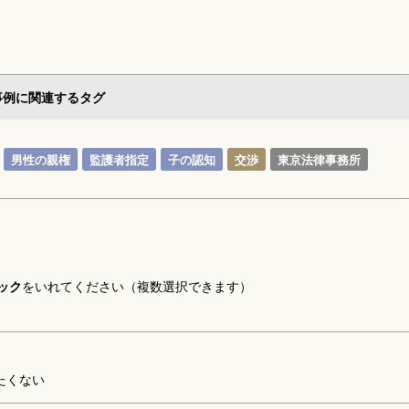
事例に関連するタグ
男性の親権
監護者指定
子の認知
交渉
東京法律事務所
ック
をいれてください（複数選択できます）
たくない