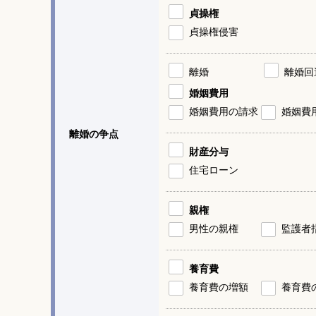
貞操権
貞操権侵害
離婚
離婚回
婚姻費用
婚姻費用の請求
婚姻費
離婚の争点
財産分与
住宅ローン
親権
男性の親権
監護者
養育費
養育費の増額
養育費