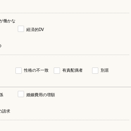
が働かな
経済的DV
ラ
性格の不一致
有責配偶者
別居
係
婚姻費用の増額
の請求