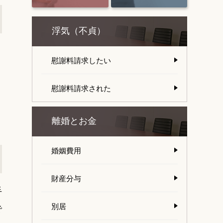
浮気（不貞）
慰謝料請求したい
慰謝料請求された
離婚とお金
婚姻費用
財産分与
手
別居
で