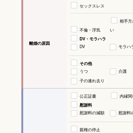
セックスレス
相手方
不倫・浮気
い
DV・モラハラ
離婚の原因
DV
モラハ
その他
うつ
介護
子の連れ去り
公正証書
内縁関
慰謝料
慰謝料の減額
慰謝料
親権の停止