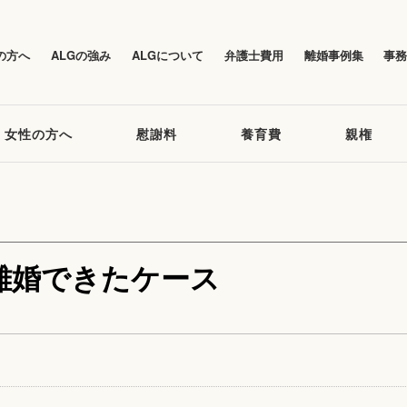
の方へ
ALGの強み
ALGについて
弁護士費用
離婚事例集
事
女性の方へ
慰謝料
養育費
親権
離婚できたケース