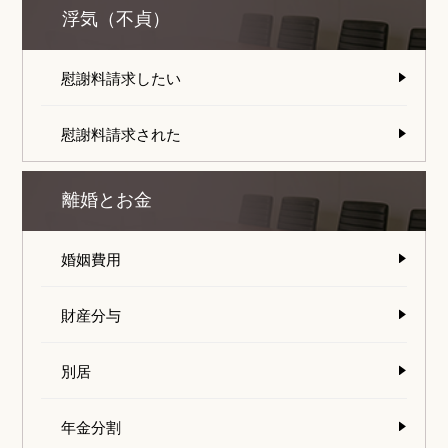
浮気（不貞）
慰謝料請求したい
慰謝料請求された
離婚とお金
婚姻費用
財産分与
別居
年金分割