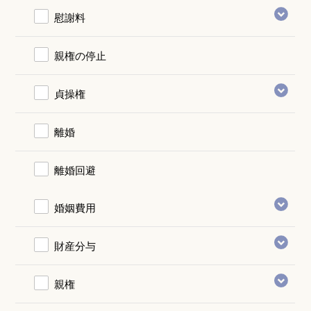
慰謝料
親権の停止
貞操権
離婚
離婚回避
婚姻費用
財産分与
親権