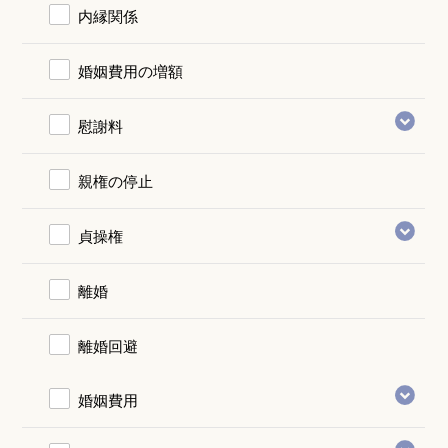
内縁関係
婚姻費用の増額
慰謝料
親権の停止
貞操権
離婚
離婚回避
婚姻費用