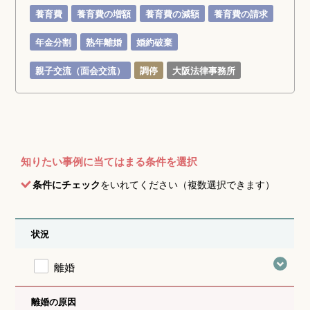
養育費
養育費の増額
養育費の減額
養育費の請求
年金分割
熟年離婚
婚約破棄
親子交流（面会交流）
調停
大阪法律事務所
知りたい事例に当てはまる条件を選択
条件にチェック
をいれてください（複数選択できます）
状況
離婚
離婚の原因