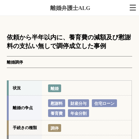
離婚弁護士ALG
依頼から半年以内に、養育費の減額及び慰謝
料の支払い無しで調停成立した事例
離婚調停
状況
離婚
慰謝料
財産分与
住宅ローン
離婚の争点
養育費
年金分割
手続きの種類
調停