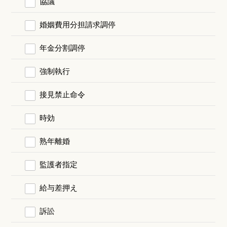
協議
婚姻費用分担請求調停
年金分割調停
強制執行
接見禁止命令
時効
熟年離婚
監護者指定
給与差押え
訴訟