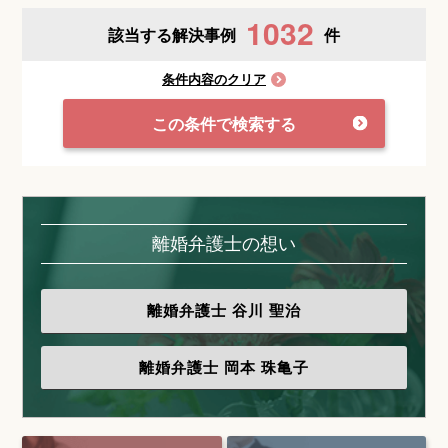
1032
該当する解決事例
件
条件内容のクリア
この条件で検索する
離婚弁護士の想い
離婚弁護士
谷川 聖治
離婚弁護士
岡本 珠亀子