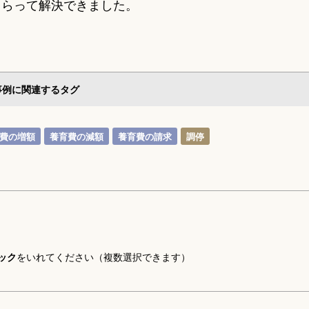
もらって解決できました。
事例に関連するタグ
費の増額
養育費の減額
養育費の請求
調停
ック
をいれてください（複数選択できます）