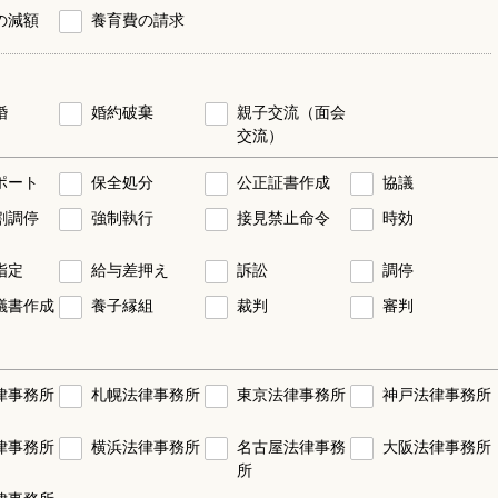
の減額
養育費の請求
婚
婚約破棄
親子交流（面会
交流）
ポート
保全処分
公正証書作成
協議
割調停
強制執行
接見禁止命令
時効
指定
給与差押え
訴訟
調停
議書作成
養子縁組
裁判
審判
律事務所
札幌法律事務所
東京法律事務所
神戸法律事務所
律事務所
横浜法律事務所
名古屋法律事務
大阪法律事務所
所