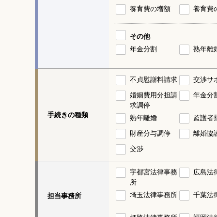
養育費の増額
養育費
その他
年金分割
熟年離
不貞慰謝料請求
交渉サ
婚姻費用分担請
年金分
求調停
手続きの種類
熟年離婚
監護者
財産分与調停
離婚協
交渉
宇都宮法律事務
広島法
所
埼玉法律事務所
千葉法
担当事務所