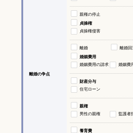
親権の停止
貞操権
貞操権侵害
離婚
離婚回
婚姻費用
婚姻費用の請求
婚姻費
離婚の争点
財産分与
住宅ローン
親権
男性の親権
監護者
養育費