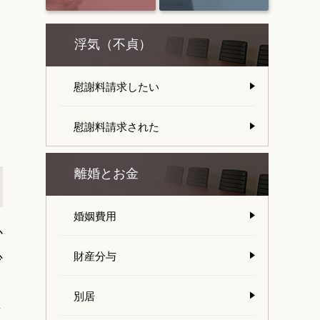
。
浮気（不貞）
う
慰謝料請求したい
慰謝料請求された
離婚とお金
婚姻費用
か
財産分与
少
別居
昔