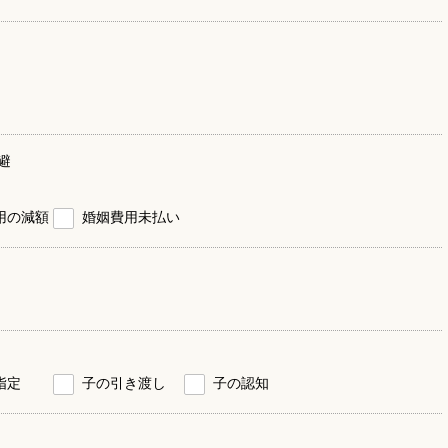
避
用の減額
婚姻費用未払い
指定
子の引き渡し
子の認知