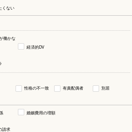
たくない
が働かな
経済的DV
ラ
性格の不一致
有責配偶者
別居
係
婚姻費用の増額
の請求