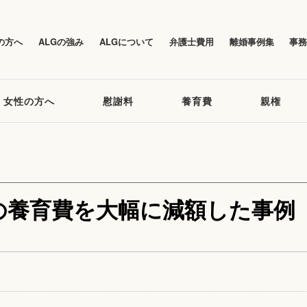
の方へ
ALGの強み
ALGについて
弁護士費用
離婚事例集
事
女性の方へ
慰謝料
養育費
親権
の養育費を大幅に減額した事例