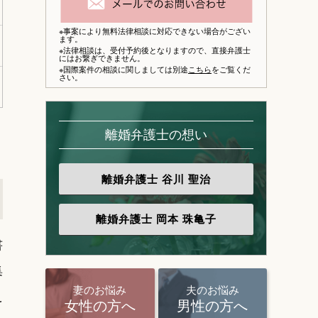
※事案により無料法律相談に対応できない場合がござい
ます。
※法律相談は、
受付予約後となりますので、
直接弁護士
にはお繋ぎできません。
※国際案件の相談に関しましては別途
こちら
をご覧くだ
さい。
離婚弁護士の想い
離婚弁護士
谷川 聖治
離婚弁護士
岡本 珠亀子
書
集
妻のお悩み
夫のお悩み
え
女性の方へ
男性の方へ