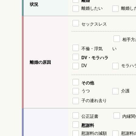
離婚
状況
離婚したい
離婚し
セックスレス
相手方
不倫・浮気
い
DV・モラハラ
離婚の原因
DV
モラハ
その他
うつ
介護
子の連れ去り
公正証書
内縁関
慰謝料
慰謝料の減額
慰謝料